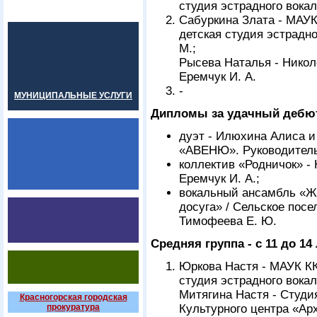
студия эстрадного вокал
Сабуркина Злата - МАУК
детская студия эстрадно
М.;
Рысева Наталья - Нико
Еремчук И. А.
-
МУНИЦИПАЛЬНЫЕ УСЛУГИ
Дипломы за удачный дебю
дуэт - Илюхина Алиса и
«АВЕНЮ». Руководитель
коллектив «Родничок» -
Еремчук И. А.;
вокальный ансамбль «Ж
досуга» / Сельское пос
Тимофеева Е. Ю.
Средняя группа - с 11 до 14 
Юркова Настя - МАУК КК
студия эстрадного вокал
Митягина Настя - Студи
Красногорская городская
прокуратура
Культурного центра «Ар