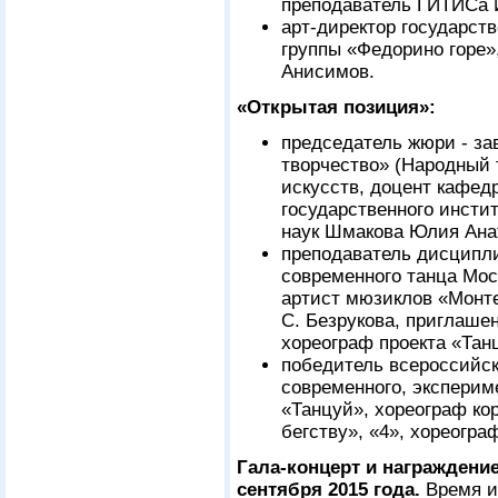
преподаватель ГИТИСа 
арт-директор государст
группы «Федорино горе»
Анисимов.
«Открытая позиция»:
председатель жюри - з
творчество» (Народный 
искусств, доцент кафед
государственного инстит
наук Шмакова Юлия Ана
преподаватель дисципл
современного танца Мос
артист мюзиклов «Монте
С. Безрукова, приглаше
хореограф проекта «Та
победитель всероссийс
современного, экспериме
«Танцуй», хореограф ко
бегству», «4», хореогра
Гала-концерт и награждени
сентября 2015 года.
Время и