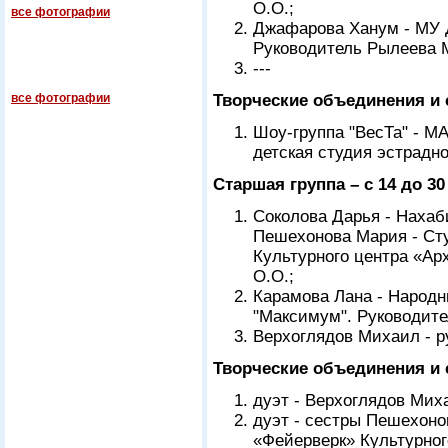
О.О.;
все фотографии
Джафарова Ханум - МУ 
Руководитель Рылеева 
---
все фотографии
Творческие объединения и
Шоу-группа "ВесТа" - М
детская студия эстрадно
Старшая группа – с 14 до 30
Соколова Дарья - Наха
Пешехонова Мария - Сту
Культурного центра «Ар
О.О.;
Карамова Лана - Народ
"Максимум". Руководите
Верхоглядов Михаил - р
Творческие объединения и
дуэт - Верхоглядов Мих
дуэт - сестры Пешехоно
«Фейерверк» Культурног