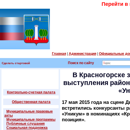
Перейти в
Главная
|
Администрация
|
Официальные до
Поиск по сайту
Сделать стартовой
В Красногорске 
выступления район
«Ун
Контрольно-счетная палата
17 мая 2015 года на сцене
Общественная палата
встретились конкурсанты р
Муниципальные правовые
«Уникум» в номинациях «Кр
акты
позиция».
Муниципальные программы
Публичные слушания
Социальная поддержка