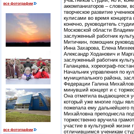
участников студии, но и, кон
все фотографии
аккомпаниаторов – словом, в
творческое развитие учеников
кулисами во время концерта 
конечно, руководитель студи
Московской области Владими
заслуженный работник культ
Митичкин, помощник руковод
Инна Захарова, Елена Михее
Александр Ходанович и Марг
заслуженный работник культ
Галанцева, хореограф-поста
Начальник управления по кул
муниципального района, зас
Федерации Галина Михайлов
минувший концерт и с торже
Она отметила выдающиеся ус
который уже многие годы явл
пожелала ему дальнейшего п
Михайловна преподнесла под
торжественно вручила грамот
участие в культурной жизни 
все фотографии
отличившимся ученикам сту