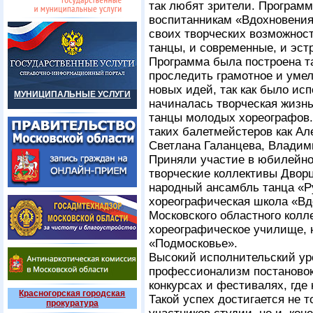
так любят зрители. Программ
воспитанникам «Вдохновения
своих творческих возможнос
танцы, и современные, и эст
Программа была построена т
проследить грамотное и умел
новых идей, так как было исп
МУНИЦИПАЛЬНЫЕ УСЛУГИ
начиналась творческая жизнь
танцы молодых хореографов.
таких балетмейстеров как Ал
Светлана Галанцева, Владими
Приняли участие в юбилейно
творческие коллективы Дворц
народный ансамбль танца «Р
хореографическая школа «Вд
Московского областного колл
хореографическое училище, 
«Подмосковье».
Высокий исполнительский ур
профессионализм постановок
конкурсах и фестивалях, где
Красногорская городская
Такой успех достигается не 
прокуратура