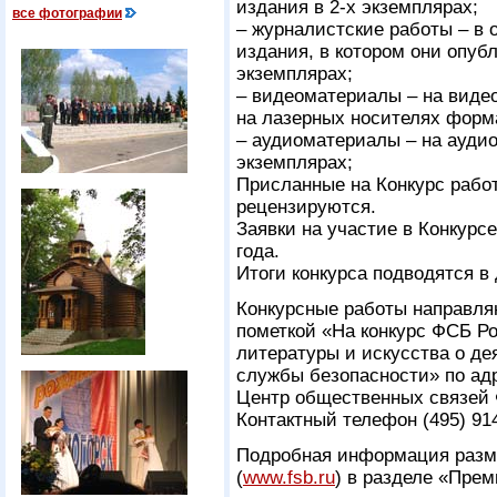
издания в 2-х экземплярах;
все фотографии
– журналистские работы – в 
издания, в котором они опубл
экземплярах;
– видеоматериалы – на виде
на лазерных носителях форма
– аудиоматериалы – на аудио
экземплярах;
Присланные на Конкурс рабо
рецензируются.
Заявки на участие в Конкурс
года.
Итоги конкурса подводятся в
Конкурсные работы направляю
пометкой «На конкурс ФСБ Р
литературы и искусства о де
службы безопасности» по адре
Центр общественных связей
Контактный телефон (495) 914
Подробная информация разм
(
www.fsb.ru
) в разделе «Пре