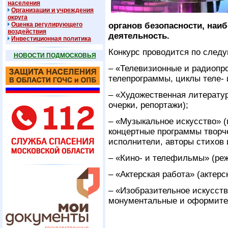
населения
Организации и учреждения
округа
Оценка регулирующего
органов безопасности, наи
воздействия
деятельность.
Инвестиционная политика
Конкурс проводится по сле
НОВОСТИ ПОДМОСКОВЬЯ
– «Телевизионные и радиоп
телепрограммы, циклы теле- 
– «Художественная литератур
очерки, репортажи);
– «Музыкальное искусство» (
концертные программы творч
исполнители, авторы стихов 
– «Кино- и телефильмы» (реж
– «Актерская работа» (актерс
– «Изобразительное искусств
монументальные и оформител