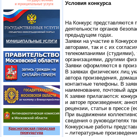
Условия конкурса
На Конкурс представляются 
деятельности органов безопа
предыдущем годах.
Заявки на участие в Конкурс
МУНИЦИПАЛЬНЫЕ УСЛУГИ
авторами, так и с их согласи
телекомпаниями (студиями),
организациями, другими фи
Заявки оформляются в произ
В заявках физических лиц у
автора произведения, домаш
контактные телефоны. В заяв
наименование, почтовый адре
К заявке прилагаются: конкур
и авторе произведения; анно
рецензии, статьи в прессе (
При выдвижении коллективно
сведения о руководителях тв
Конкурсные работы представ
Красногорская городская
– литературные произведения
прокуратура