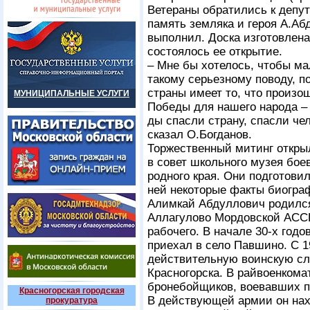
Ветераны обратились к депут
память земляка и героя А.Аб
выполнил. Доска изготовлена
состоялось ее открытие.
– Мне бы хотелось, чтобы ма
такому серьезному поводу, п
страны имеет то, что произош
МУНИЦИПАЛЬНЫЕ УСЛУГИ
Победы для нашего народа – 
ды спасли страну, спасли че
сказал О.Богданов.
Торжественный митинг откры
в совет школьного музея бое
родного края. Они подготови
ней некоторые факты биогра
Алимкай Абдуллович родился 
Аллагулово Мордовской АССР
рабочего. В начале 30-х год
приехал в село Павшино. С 1
действительную воинскую сл
Красногорска. В райвоенкома
бронебойщиков, воевавших 
Красногорская городская
В действующей армии он нах
прокуратура