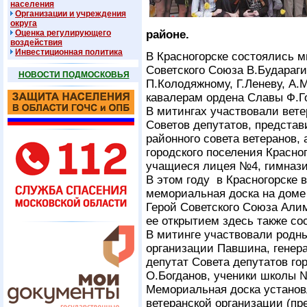
населения
Организации и учреждения
округа
Оценка регулирующего
районе.
воздействия
Инвестиционная политика
В Красногорске состоялись 
Советского Союза В.Бударагин
НОВОСТИ ПОДМОСКОВЬЯ
П.Колодяжному, Г.Леневу, А.
кавалерам ордена Славы Ф.Го
В митингах участвовали вете
Советов депутатов, предста
районного совета ветеранов,
городского поселения Красно
учащиеся лицея №4, гимназий 
В этом году в Красногорске 
мемориальная доска на доме 
Герой Советского Союза Али
ее открытием здесь также со
В митинге участвовали родны
организации Павшина, генер
депутат Совета депутатов го
О.Богданов, ученики школы 
Мемориальная доска установ
ветеранской организации (пр