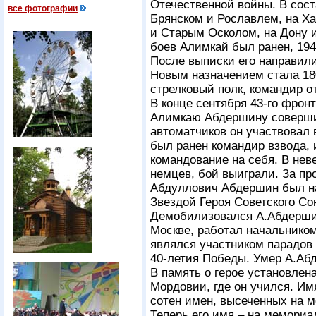
Отечественной войны. В сос
все фотографии
Брянском и Рославлем, на Х
и Старым Осколом, на Дону 
боев Алимкай был ранен, 1943
После выписки его направили
Новым назначением стала 180
стрелковый полк, командир о
В конце сентября 43-го фронт
Алимкаю Абдершину совершит
автоматчиков он участвовал 
был ранен командир взвода,
командование на себя. В нев
немцев, бой выиграли. За п
Абдуллович Абдершин был на
Звездой Героя Советского Со
Демобилизовался А.Абдершин
Москве, работал начальнико
являлся участником парадов 
40-летия Победы. Умер А.Абд
В память о герое установлен
Мордовии, где он учился. И
сотен имен, высеченных на м
Теперь его имя – на мемориал