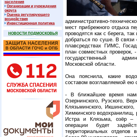
населения
Организации и учреждения
округа
Оценка регулирующего
воздействия
административно-техническо
Инвестиционная политика
мест прибрежного отдыха пе
проводятся как с берега, так 
НОВОСТИ ПОДМОСКОВЬЯ
добраться по суше. В связи 
плавсредствах ГИМС, Госад
план совместных проверок, 
государственный админи
Московской области.
Она пояснила, какие вод
составом возглавляемой ею 
- В ближайшее время нами
Озернинского, Рузского, Верх
Клязьминского, Икшинского,
Химкинского водохранилищ, р
Истра и Клязьма, озёр – 
операции будет задейст
территориальных отделов 