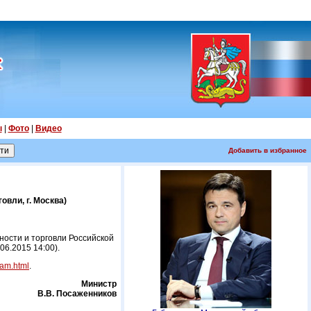
ы
|
Фото
|
Видео
Добавить в избранное
овли, г. Москва)
ости и торговли Российской
06.2015 14:00).
ram.html
.
Министр
В.В. Посаженников