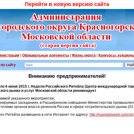
Перейти в новую версию сайта
нистрация
|
Официальные документы
|
Жизнь округа
|
Конкурсы, аукцион
 по сайту
Вниманию предпринимателей!
 по 6 июня 2015 г. Недели Российского Ритейла (Центр международной торг
кого рынка и услуг Московской области рекомендует
аммой указанного мероприятия;
ланируемых заседаниях, в Расширенном совещании Министерства промышленн
телями органов власти регионов России в сфере потребительского рынка (03.
го Ритейла размещена в сети Интернет по адресу:
http://rusretailweek.ru/prog