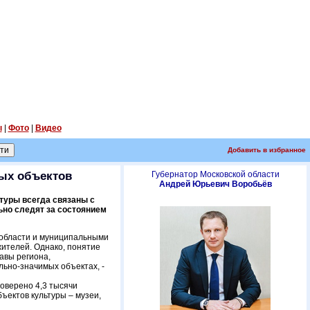
ы
|
Фото
|
Видео
Добавить в избранное
мых объектов
Губернатор Московской области
Андрей Юрьевич Воробьёв
туры всегда связаны с
но следят за состоянием
 области и муниципальными
жителей. Однако, понятие
авы региона,
льно-значимых объектах, -
роверено 4,3 тысячи
ъектов культуры – музеи,