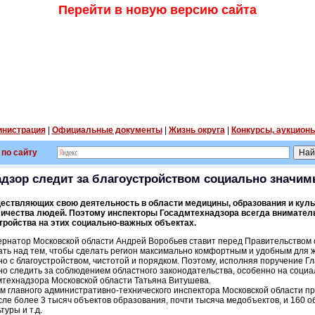
Перейти в новую версию сайта
нистрация
|
Официальные документы
|
Жизнь округа
|
Конкурсы, аукцион
 по сайту
дзор следит за благоустройством социально значи
ществляющих свою деятельность в области медицины, образования и куль
ичества людей. Поэтому инспекторы Госадмтехнадзора всегда вниматель
стройства на этих социально-важных объектах.
убернатор Московской области Андрей Воробьев ставит перед Правительством
ать над тем, чтобы сделать регион максимально комфортным и удобным для 
 с благоустройством, чистотой и порядком. Поэтому, исполняя поручение Гл
о следить за соблюдением областного законодательства, особенно на социа
мтехнадзора Московской области Татьяна Витушева.
ам главного административно-технического инспектора Московской области п
сле более 3 тысяч объектов образования, почти тысяча медобъектов, и 160 об
уры и т.д.