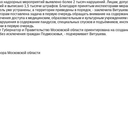
ых надзорных мероприятий выявлено более 2 тысяч нарушений. Лицам, доп
й и выписано 1,5 тысячи штрафов. Благодаря принятым инспекторами мерам
ль уже устранены, а территории приведены в порядок, - заключила Витушева
кторам поставлена задача в первую очередь обращать внимание на содержани
ечения доступа к медицинским, образовательным и культурным учреждениям
арушения в содержании пандусов, специальных спусков и подъёмников, инсп
ки в первую очередь.
ит Губернатор и Правительство Московской области ориентирована на созда
без исключения граждан Подмосковья, - подчеркивает Витушева.
ора Московской области