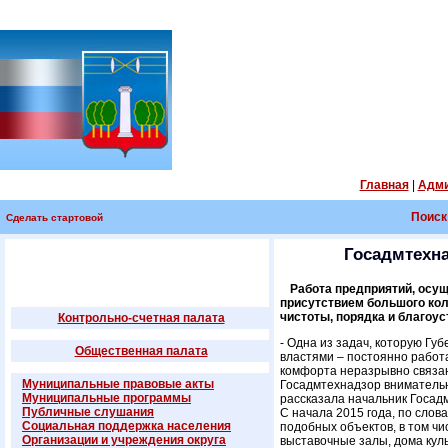
Главная
|
Адми
Поиск
Сделать стартовой
Госадмтехна
Работа предприятий, осу
присутствием большого кол
чистоты, порядка и благоу
Контрольно-счетная палата
- Одна из задач, которую Г
Общественная палата
властями – постоянно работ
комфорта неразрывно связано
Муниципальные правовые акты
Госадмтехнадзор внимательн
Муниципальные программы
рассказала начальник Госад
Публичные слушания
С начала 2015 года, по слов
Социальная поддержка населения
подобных объектов, в том чи
Организации и учреждения округа
выставочные залы, дома культ