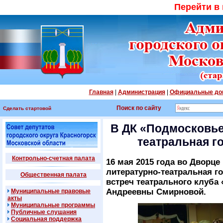
Перейти в
Главная
|
Администрация
|
Официальные до
Поиск по сайту
Сделать стартовой
В ДК «Подмосковье
театральная г
Контрольно-счетная палата
16 мая 2015 года во Дворц
литературно-театральная г
Общественная палата
встреч театрального клуба
Андреевны Смирновой.
Муниципальные правовые
акты
Муниципальные программы
Публичные слушания
Социальная поддержка