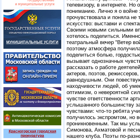
телевизору, в интернете. Но 
пониманию. Лично я о войне з
прочувствовала и поняла не 
искусство: выставки и спект
Своими новыми сильными вп
хотелось поделиться. Именно
театральный вечер "Ветер во
МУНИЦИПАЛЬНЫЕ УСЛУГИ
поэтому атмосфера получила
поделиться болью, гордость
вызывает однозначных чувст
рассказать о работе деятеле
актеров, поэтов, режиссеров,
равнодушным. Они повествуют
находчивости людей, об умен
оптимизм, о невероятной сил
чувстве ответственности арт
услышанного большинству за
чувствами: что-то ребята учи
получилось экспромтом, но в
проникновенным. Так мы усл
Симонова, Ахматовой и песни
Красногорская городская
нашего клуба. Поэты по-разн
прокуратура