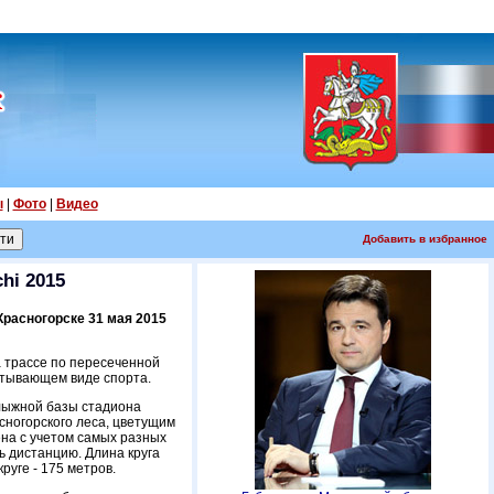
ы
|
Фото
|
Видео
Добавить в избранное
hi 2015
Красногорске 31 мая 2015
а трассе по пересеченной
ватывающем виде спорта.
лыжной базы стадиона
сногорского леса, цветущим
ена с учетом самых разных
ь дистанцию. Длина круга
руге - 175 метров.