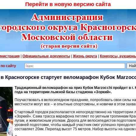
Перейти в новую версию сайта
нистрация
|
Официальные документы
|
Жизнь округа
|
Конкурсы, аукцион
 по сайту
 в Красногорске стартует веломарафон Кубок Marzocc
Традиционный веломарафон на приз Кубок Marzocchi пройдет в г. 
года на территории лыжной базы стадиона «Зоркий».
Поучаствовать в велосипедном празднике, попробовать свои силы н
местности могут все – и опытные спортсмены, и новички в этом зах
Стартовый городок располагается непосредственно на территории 
«Зоркий». Сама трасса марафона петляет по уютным тропинкам Кра
лугам, и живописным уголкам. Дорога для велосипедистов подготовл
уровней подготовки, чтобы каждый участник смог успешно преодолет
составляет 20км. Перепад высот 75 метров. Набор высоты на одном к