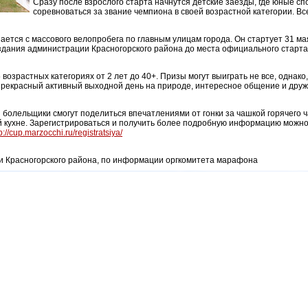
Сразу после взрослого старта начнутся детские заезды, где юные с
соревноваться за звание чемпиона в своей возрастной категории. В
тся с массового велопробега по главным улицам города. Он стартует 31 мая
здания администрации Красногорского района до места официального старт
возрастных категориях от 2 лет до 40+. Призы могут выиграть не все, однак
рекрасный активный выходной день на природе, интересное общение и дру
болельщики смогут поделиться впечатлениями от гонки за чашкой горячего ч
 кухне. Зарегистрироваться и получить более подробную информацию можно 
p://cup.marzocchi.ru/registratsiya/
и Красногорского района, по информации оргкомитета марафона