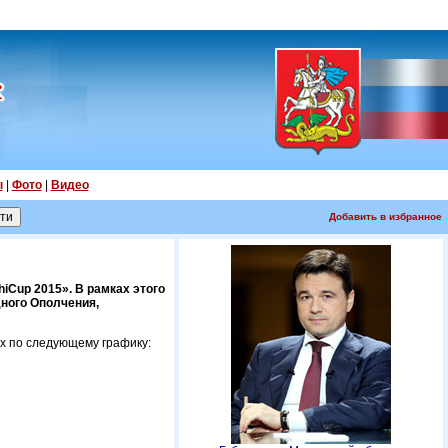
ы
|
Фото
|
Видео
Добавить в избранное
iCup 2015». В рамках этого
дного Ополчения,
х по следующему графику: