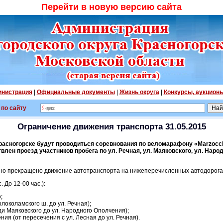
Перейти в новую версию сайта
нистрация
|
Официальные документы
|
Жизнь округа
|
Конкурсы, аукцион
 по сайту
Ограничение движения транспорта 31.05.2015
Красногорске будут проводиться соревнования по веломарафону «Marzocch
лен проезд участников пробега по ул. Речная, ул. Маяковского, ул. Наро
енно прекращено движение автотранспорта на нижеперечисленных автодорога
. До 12-00 час.):
;
олоколамского ш. до ул. Речная);
ди Маяковского до ул. Народного Ополчения);
ия (от пересечения с ул. Лесная до ул. Речная).