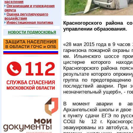
населения
Организации и учреждения
округа
Оценка регулирующего
воздействия
Красногорского района с
Инвестиционная политика
управлении образования.
НОВОСТИ ПОДМОСКОВЬЯ
«28 мая 2015 года в 9 часов
гарнизона пожарной охраны п
км. Ильинского шоссе про
цистерне которого нахо
Красногорского района пояс
результате которого опроки
группа по предотвращению
последствий аварии. При 
незначительный ущерб», - г
В момент аварии в авт
Архангельской школы и двое
к пункту сдачи ЕГЭ по русс
СОШ № 12 г. Красногорс
эвакуированы из автобуса, 