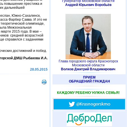
Губернатор Московской области
ось повышение престижа и
Андрей Юрьевич Воробьёв
 их дальнейшей
Беслан, Южно-Сахалинск,
асса Фарбер Савва. И это не
 теоретической олимпиаде,
 была Межзональная
 марте 2015 года. В мае –
тников средней возрастной
яще справился с заданиями
рческих достижений и побед.
горской ДМШ Рыбакова И.А.
Глава городского округа Красногорск
Московской области
Волков Дмитрий Владимирович
28.05.2015
ПРИЕМ
ОБРАЩЕНИЙ ГРАЖДАН
КАЖДОМУ РЕБЕНКУ НУЖНА СЕМЬЯ!