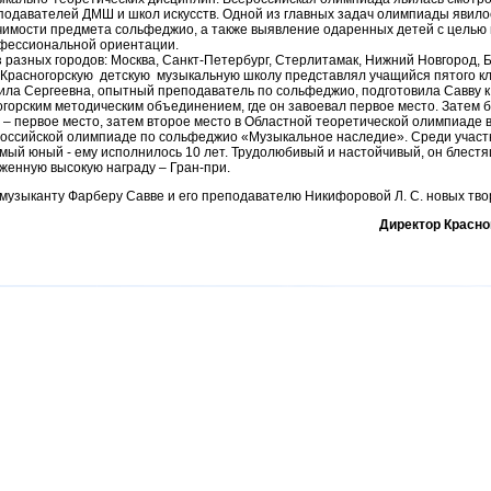
подавателей ДМШ и школ искусств. Одной из главных задач олимпиады явил
чимости предмета сольфеджио, а также выявление одаренных детей с целью
фессиональной ориентации.
 разных городов: Москва, Санкт-Петербург, Стерлитамак, Нижний Новгород, 
. Красногорскую детскую музыкальную школу представлял учащийся пятого кл
ла Сергеевна, опытный преподаватель по сольфеджио, подготовила Савву к
горским методическим объединением, где он завоевал первое место. Затем
вь – первое место, затем второе место в Областной теоретической олимпиаде в
ероссийской олимпиаде по сольфеджио «Музыкальное наследие». Среди учас
мый юный - ему исполнилось 10 лет. Трудолюбивый и настойчивый, он блест
женную высокую награду – Гран-при.
музыканту Фарберу Савве и его преподавателю Никифоровой Л. С. новых тво
Директор Красно