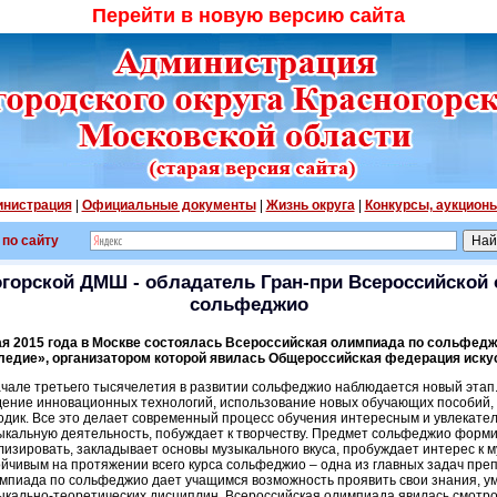
Перейти в новую версию сайта
нистрация
|
Официальные документы
|
Жизнь округа
|
Конкурсы, аукцион
 по сайту
огорской ДМШ - обладатель Гран-при Всероссийской
сольфеджио
ая 2015 года в Москве состоялась Всероссийская олимпиада по сольфед
ледие», организатором которой явилась Общероссийская федерация иску
ачале третьего тысячелетия в развитии сольфеджио наблюдается новый этап.
дение инновационных технологий, использование новых обучающих пособий,
одик. Все это делает современный процесс обучения интересным и увлекате
ыкальную деятельность, побуждает к творчеству. Предмет сольфеджио форми
лизировать, закладывает основы музыкального вкуса, пробуждает интерес к м
ойчивым на протяжении всего курса сольфеджио – одна из главных задач пре
мпиада по сольфеджио дает учащимся возможность проявить свои знания, ум
ыкально-теоретических дисциплин. Всероссийская олимпиада явилась смотр