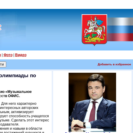
ы
|
Фото
|
Видео
Добавить в избранное
 олимпиады по
жио «Музыкальное
сств ОФИС.
 Для него характерно
 интересных авторских
льным, активизирует
рует способность учащегося
узыке. Сделать этот интерес
подавателя.
ения и навыки в области
ом достижений учащихся и