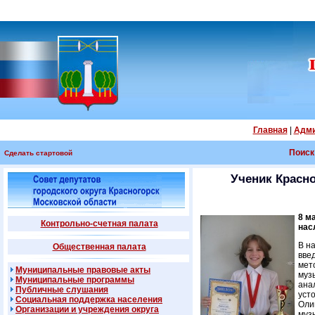
Главная
|
Адми
Поиск
Сделать стартовой
Ученик Красн
8 м
Контрольно-счетная палата
нас
В н
Общественная палата
вве
мет
Муниципальные правовые акты
муз
Муниципальные программы
ана
Публичные слушания
уст
Социальная поддержка населения
Оли
Организации и учреждения округа
муз