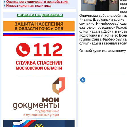
Оценка регулирующего воздействия
пре
Инвестиционная политика
зна
про
НОВОСТИ ПОДМОСКОВЬЯ
Олимпиада собрала ребят из
Рязань, Дзержинск и другие
случайно. Никифорова Людми
ежегодно проводимой Красно
олимпиада в г. Дубна, и вно
подготовка и участие во Вс
группы Савва Фарбер был са
олимпиады и завоевал заслу
От всей души желаем юному 