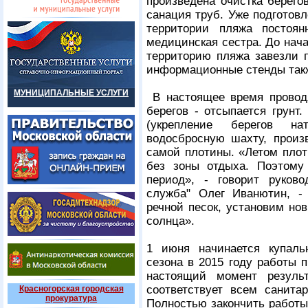
произведена очистка берего
санация труб. Уже подготовл
территории пляжа постоя
медицинская сестра. До нача
территорию пляжа завезли п
информационные стенды так
МУНИЦИПАЛЬНЫЕ УСЛУГИ
В настоящее время провод
берегов - отсыпается грунт
(укрепление берегов на
водосбросную шахту, произ
самой плотины. «Летом плот
без зоны отдыха. Поэтому
период», - говорит руково
служба" Олег Иванютин, -
речной песок, установим но
солнца».
1 июня начинается купаль
сезона в 2015 году работы п
настоящий момент резуль
соответствует всем санита
Красногорская городская
прокуратура
Полностью закончить работы