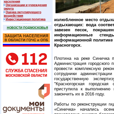
населения
Организации и учреждения
округа
Оценка регулирующего
воздействия
излюбленное место отдыха
Инвестиционная политика
отдыхающих: вода соотве
НОВОСТИ ПОДМОСКОВЬЯ
завезен песок, покраш
информационные стен
информационной политике 
Красногорск.
Плотина на реке Синичка п
Администрация городского п
провести комплексную рекон
сотрудники администрации
государственную эксперт
"Красногорская городская
приступила к выполнению 
закончить их в 2016 году.
Работы по реконструкции ги
«Синичка» начались осе