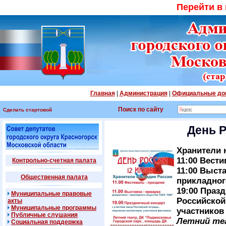
Перейти в
Главная
|
Администрация
|
Официальные до
Поиск по сайту
Сделать стартовой
День Р
Хранители 
11:00 Вест
Контрольно-счетная палата
11:00 Выст
Общественная палата
прикладног
19:00 Праз
Муниципальные правовые
Российской
акты
Муниципальные программы
участников
Публичные слушания
Летний теа
Социальная поддержка