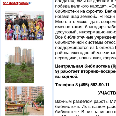
солдата», «Мы не дрогнем в
все фотографии
победа великого народа», «
библиотеки на фронтах Вели
ногами шар земной», «Песни в
Много что может дать соврем
именно такая, благодаря заб
досуговый, информационно-о
Все библиотечные учреждени
библиотечной системы относя
поддерживается из бюджета 
района ежегодно обеспечивае
периодики, новых книг, фор
Центральная библиотека (Кр
9) работает вторник–воскрес
выходной.
Телефон 8 (495) 562-90-11.
УЧАСТВ
Важным разделом работы МУ
библиотеки. Их в нашем райо
библиотеке. В них записано 