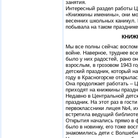
занятия.
Интересный раздел работы Ц
«Книжкины именины», они мог
весенних школьных каникул. 
побывала на таком празднике
КНИЖ
Мы все полны сейчас воспом
войне. Наверное, труднее вс
было у них радостей, рано о
взрослым, в грозовом 1943 г
детский праздник, который н
году в Красногорске открылас
Она продолжает работать – Ц
приходят на книжкины праздн
Недавно в Центральной детс
праздник. На этот раз в гос
первоклассники лицея №4, и
встретила ведущий библиоте
Открытия начались прямо в 
было в новинку, его тоже вос
знакомились дети с Волшебно