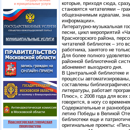
которые, приходя сюда, сраз
становятся читателями – гр
общезначимым идеалам, знан
информации».
Литературно-музыкальная го
песни, цикл мероприятий «Ча
Красногорского района, перс
МУНИЦИПАЛЬНЫЕ УСЛУГИ
читателей библиотек – это в
работника, занятого не тольк
Для более полного удовлетво
районной библиотечной сист
абонемент выходного дня.
В Центральной библиотеке и
процессы автоматизированы, 
составлены библиографическ
литературы, работает програ
Плюс», с 2008 года для всех
говорится, в ногу со времене
Содержательные и разнообра
летию Победы в Великой Отеч
библиотеки еще и патриотич
Красногорская городская
оригинальные проекты: «Пись
прокуратура