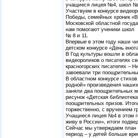
учащиеся лицея №4, школ № 8
Участвуем в конкурсе видео
Победы, семейных хроник «В
Московской областной госуда
нам помогают ученики школ
№ 8 и 11.
Впервые в этом году наши ч
детском конкурсе «День енот
В Год культуры вошли в обла
видеороликов о писателях св
красногорских писателях – Н
завоевали три поощрительны
В областном конкурсе стихов
родной» произведения наших
заняли два поощрительных ме
рисунок «Детская библиотека
поощрительных призов. Итоги
торжественно, с вручением г
Учащиеся лицея №4 в этом г
живу в России», итоги подвед
Сейчас мы утверждаем план 
период – у детей больше вре