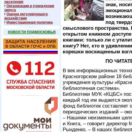
населения
знак, носи
Организации и учреждения
эмоционал
округа
Оценка регулирующего
возникающе
воздействия
под тверд
Инвестиционная политика
смыслового пространства. 
НОВОСТИ ПОДМОСКОВЬЯ
открытом книжном доступе
книгами: только ли с утил
книгу? Нет, кто в удивлении
корешки восхищенным взг
ПО ЧИТАТ
В век информационных технол
Красногорском районе 18 би
учреждения культуры «Красн
библиотечная система».
Библиотеки МУК «КЦБС» посе
каждый год им выдается окол
фонд библиотек составляет о
периодических изданий – око
– Нашими неизменными целям
и Книга, – говорит директо
Рынденко. – В наших библиот