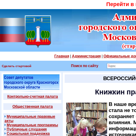
Перейти в
Главная
|
Администрация
|
Официальные до
Поиск по сайту
Сделать стартовой
ВСЕРОССИЙ
Книжкин пр
Контрольно-счетная палата
В наше вр
Общественная палата
стала не т
сохраняет 
Муниципальные правовые
акты
влияния. М
Муниципальные программы
информаци
Публичные слушания
Социальная поддержка
источника