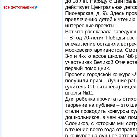
до 18 лет. Наряду с Централ
действует Центральная детск
все фотографии
Пионерская, д. 9). Здесь пр
привлечению детей к чтению
интересные проекты.
Вот что рассказала заведую
– В год 70-летия Победы со
впечатление оставила встреч
московских архивистов. Смо
3-х и 4-х классов школы №8 
участниках Великой Отечеств
первый помощник.
Провели городской конкурс «
получили призы. Лучшие раб
(учитель С.Почтарева) лицея
школы №11.
Для ребенка прочитать стихо
творение на публике – это ш
стали проводить конкурсы ху
дошкольников, в чем нам пом
Слоников, с которым мы сотр
в течение всего года отправл
в конкурсе на лучшее автор