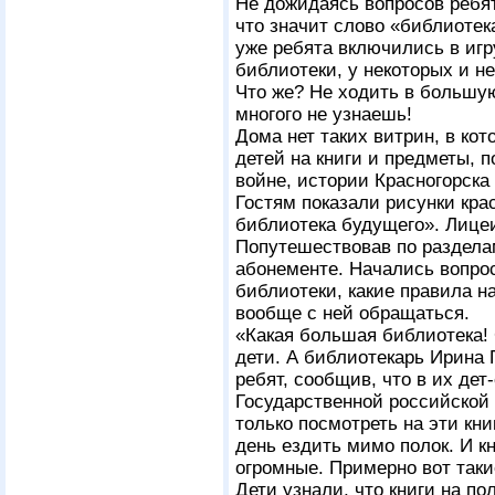
Не дожидаясь вопросов ребя
что значит слово «библиотек
уже ребята включились в игру
библиотеки, у некоторых и н
Что же? Не ходить в большу
многого не узнаешь!
Дома нет таких витрин, в ко
детей на книги и предметы,
войне, истории Красногорска 
Гостям показали рисунки крас
библиотека будущего». Лицеи
Попутешествовав по раздела
абонементе. Начались вопрос
библиотеки, какие правила на
вообще с ней обращаться.
«Какая большая библиотека! 
дети. А библиотекарь Ирина
ребят, сообщив, что в их дет
Государственной российской
только посмотреть на эти кн
день ездить мимо полок. И к
огромные. Примерно вот такие
Дети узнали, что книги на по