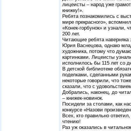
лицеисты – народ уже грамот
книжку!».
Ребята познакомились с выст
мире прекрасного», вспомнил
«Конек-горбунок» и узнали, ч
200 лет.
Читающие ребята наверняка 
Юрия Васнецова, однако мл
художника, потому что думают
картинками. Лицеисты узнали
исполнилось бы 115 лет со д
В детской библиотеке обязат
поделками, сделанными рука
некоторые говорили, что тож
сказали, что с удовольствие
Добрались, наконец, до чита
– книжек-новинок.
Посидели за столами, как на
конкурсе «Назови произведен
Всех, кто правильно ответил,
чтению!
Раз уж оказались в читальном