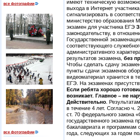
имеют техническую возможно
все фотографии
выхода в Интернет участника
сигнализировать в соответс
министерство образования М
экзамен для участника ЕГЭ
З
законодательству, в отноше
Государственной экзаменаци
соответствующего служебно
административного характера
результатов экзамена,
без п
Чтобы сделать сдачу экзамен
пункты сдачи экзаменов обо
видеоматериал хранится в те
ЕГЭ. На экзаменах присутст
Если ребята хорошо готови
возникает. Главное – не на
Действительно
. Результата
в течение 4 лет. Согласно ч. 2
ст. 70 федерального закона 
государственного экзамена п
бакалавриата и программам 
все фотографии
года, следующих за годом по