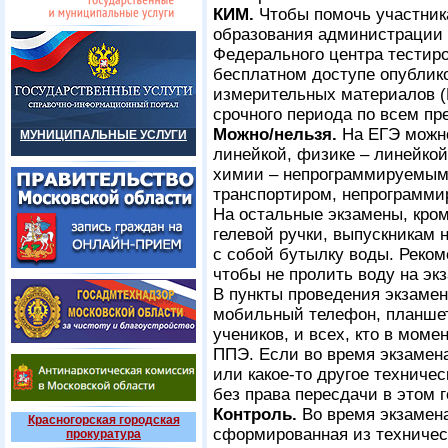
КИМ.
Чтобы помочь участник
образования администрации р
Федерального центра тестиро
бесплатном доступе опублик
измерительных материалов (
срочного периода по всем пр
Можно/нельзя.
На ЕГЭ можно
МУНИЦИПАЛЬНЫЕ УСЛУГИ
линейкой, физике – линейко
химии – непрограммируемым 
транспортиром, непрограмми
На остальные экзамены, кром
гелевой ручки, выпускникам 
с собой бутылку воды. Реком
чтобы не пролить воду на эк
В пункты проведения экзамен
мобильный телефон, планшет 
учеников, и всех, кто в моме
ППЭ. Если во время экзамена
или какое-то другое техничес
без права пересдачи в этом г
Контроль.
Во время экзамена
Красногорская городская
сформированная из техничес
прокуратура