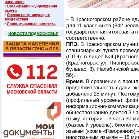
населения
Организации и учреждения
округа
Оценка регулирующего
– В Красногорском районе ед
воздействия
Инвестиционная политика
для 11-классников (842 челове
государственная итоговая ат
НОВОСТИ ПОДМОСКОВЬЯ
соответственно.
ППЭ.
В Красногорском муниц
стационарных пункта проведе
(ППЭ): в лицее №4 (Красного
(Красногорск, ул. Пионерска
бульвар, 3), Нахабинской шк
56).
Время.
В сравнении с прошл
продолжительность сдачи эк
добавлено 25 минут. Поэтому
(профильный уровень), физи
информационно-коммуникаци
обществознанию длится 3 час
языку, истории – 3 часа 30 м
(базовый уровень), биологии
языкам (кроме «Говорения») –
иностранным языкам – 15 мин