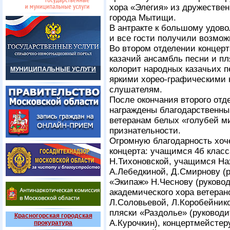
хора «Элегия» из дружествен
города Мытищи.
В антракте к большому удов
и все гости получили возмож
Во втором отделении концерт
казачий ансамбль песни и п
колорит народных казачьих 
МУНИЦИПАЛЬНЫЕ УСЛУГИ
яркими хорео-графическими 
слушателям.
После окончания второго отд
награждены благодарственн
ветеранам белых «голубей ми
признательности.
Огромную благодарность хоч
концерта: учащимся 4б клас
Н.Тихоновской, учащимся На
А.Лебедкиной, Д.Смирнову (
«Экипаж» Н.Чеснову (руково
академического хора ветера
Л.Соловьевой, Л.Коробейник
пляски «Раздолье» (руководи
Красногорская городская
А.Курочкин), концертмейстер
прокуратура