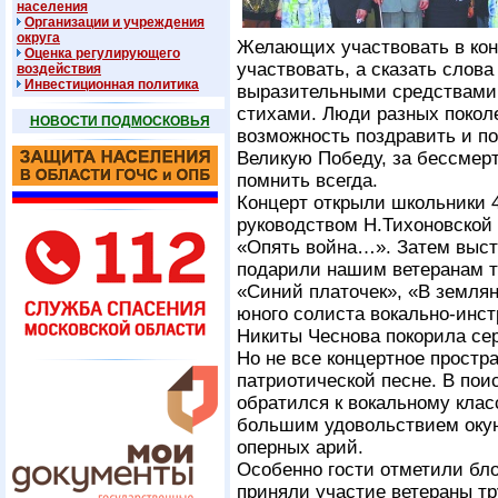
населения
Организации и учреждения
округа
Желающих участвовать в конц
Оценка регулирующего
участвовать, а сказать слов
воздействия
Инвестиционная политика
выразительными средствами с
стихами. Люди разных покол
НОВОСТИ ПОДМОСКОВЬЯ
возможность поздравить и по
Великую Победу, за бессмерт
помнить всегда.
Концерт открыли школьники 
руководством Н.Тихоновской
«Опять война…». Затем выст
подарили нашим ветеранам т
«Синий платочек», «В земля
юного солиста вокально-инс
Никиты Чеснова покорила сер
Но не все концертное простр
патриотической песне. В пои
обратился к вокальному клас
большим удовольствием окун
оперных арий.
Особенно гости отметили бло
приняли участие ветераны тр