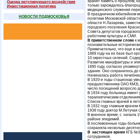
хранят память о прошлом, на
Оценка регулирующего воздействия
только зарождалось благоро
Инвестиционная политика
медицинского служения пере
В праздничном юбилейном ме
НОВОСТИ ПОДМОСКОВЬЯ
политики Московской област
области Н.Лазарева, замест
городского поселения Красно
Совета депутатов городског
работники культуры и СМИ.
В приветственном слове
к к
познавательные историческ
Примечательно, что еще в на
1889 году на ее базе был ор
10 окрестных селений. Содер
Развитие мануфактуры и эпи
1895 году, согласно упомян
здание. Оно сохранилось до н
Начиналась работа лечебницы
В 1920-е годы стационар уве
предшественника ОАО КМЗ), ш
число посещений возросло до 
В 1934 году больница имеет 
терапевтическим отделения
Список главных врачей в лет
В 1932 году главным врачом 
1938 году доктор М.Летучая 
В военное время, с начала 1
районе эпидемий.
В послевоенные годы больниц
сохраняла несколько десяти
В настоящее время
КГБ №3 
сотрудников.