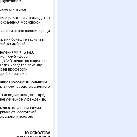
еркулезное и
онкологическое
тиве работают 8 кандидатов
воохранения Московской
ы итоги соревнования среди
ись их большие заслуги в
кой же добрый,
тделениями КГБ №3.
ие «Клуб «Досуг».
ица №3 является социально-
 здесь ведется лечение
воей профессии.
оробьев заявил о
равила коллектив больницы
м за счет средств районного
 Он подчеркнул, что город
ьное лечебное учреждение,
 были отмечены многими
рками от Московской
 района и всех его
Ю.СОКОЛОВА.