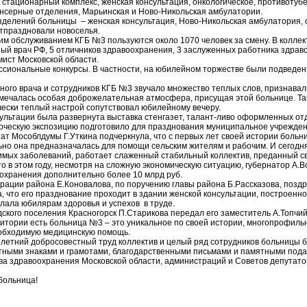
 стационарный комплекс, женская консультация, онкологическое, противотуб
нсерные отделения, Марьинская и Ново-Никольская амбулатории.
зделений больницы – женская консультация, Ново-Никольская амбулатория, 
тпраздновали новоселья.
м обслуживанием КГБ №3 пользуются около 1070 человек за смену. В коллек
ный врач РФ, 5 отличников здравоохранения, 3 заслуженных работника здра
мист Московской области.
сиональные конкурсы. В частности, на юбилейном торжестве были подведен
вного врача и сотрудников КГБ №3 звучало множество теплых слов, признавал
мечалась особая доброжелательная атмосфера, присущая этой больнице. Та
ески теплый настрой сопутствовал юбилейному вечеру.
сультации была развернута выставка стенгазет, талант-ливо оформленных о
рческую экспозицию подготовило для празднования муниципальное учрежден
ат Мособлдумы Г.Уткина подчеркнула, что с первых лет своей истории больн
ьно она предназначалась для помощи сельским жителям и рабочим. И сегодня
имых заболеваний, работает слаженный стабильный коллектив, преданный с
то в этом году, несмотря на сложную экономическую ситуацию, губернатор А.В
охранения дополнительно более 10 млрд руб.
рации района Е.Коновалова, по поручению главы района Б.Рассказова, позд
 что его празднование проходит в здании женской консультации, построенно
лала юбилярам здоровья и успехов в труде.
ского поселения Красногорск П.Старикова передал его заместитель А.Топчий.
рритории есть больница №3 – это уникальное по своей истории, многопрофил
обходимую медицинскую помощь.
олетний добросовестный труд коллектив и целый ряд сотрудников больницы
тными знаками и грамотами, благодарственными письмами и памятными пода
ва здравоохранения Московской области, администраций и Советов депутатов
больница!