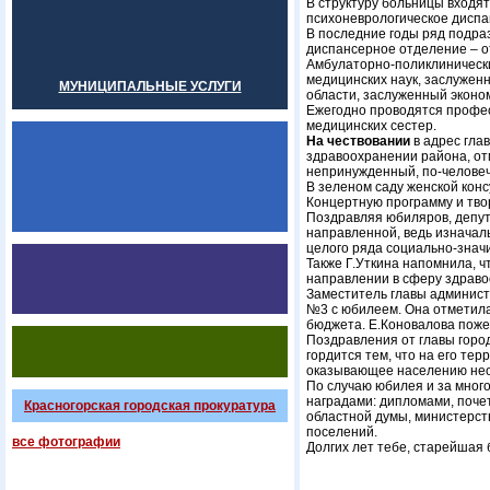
В структуру больницы входят
психоневрологическое диспа
В последние годы ряд подра
диспансерное отделение – о
Амбулаторно-поликлинически
медицинских наук, заслужен
МУНИЦИПАЛЬНЫЕ УСЛУГИ
области, заслуженный эконо
Ежегодно проводятся профес
медицинских сестер.
На чествовании
в адрес гла
здравоохранении района, от
непринужденный, по-человеч
В зеленом саду женской кон
Концертную программу и тво
Поздравляя юбиляров, депут
направленной, ведь изначал
целого ряда социально-знач
Также Г.Уткина напомнила, ч
направлении в сферу здраво
Заместитель главы админист
№3 с юбилеем. Она отметила,
бюджета. Е.Коновалова поже
Поздравления от главы город
гордится тем, что на его те
оказывающее населению не
По случаю юбилея и за мног
наградами: дипломами, поче
Красногорская городская прокуратура
областной думы, министерст
поселений.
все фотографии
Долгих лет тебе, старейшая 