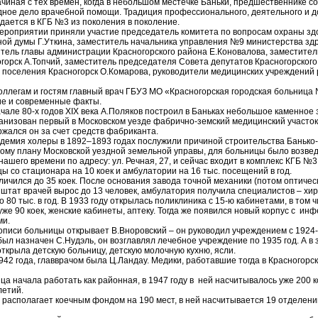
чиная с тех времен, когда в небольшом местечке Баньки, предшественнике с
дное дело врачебной помощи. Традиция профессионального, деятельного и 
дается в КГБ №3 из поколения в поколение.
роприятии приняли участие председатель комитета по вопросам охраны здо
ной думы Г.Уткина, заместитель начальника управления №9 министерства з
итель главы администрации Красногорского района Е.Коновалова, заместите
горск А.Топчий, заместитель председателя Совета депутатов Красногорского
о поселения Красногорск О.Комарова, руководители медицинских учреждений 
оллегам и гостям главный врач ГБУЗ МО «Красногорская городская больница
ие и современные факты.
чале 80-х годов XIX века А.Поляков построил в Баньках небольшое каменное 
ганизован первый в Московском уезде фабрично-земский медицинский участок
жался он за счет средств фабриканта.
демия холеры в 1892–1893 годах послужили причиной строительства Банько
утому плану Московской уездной земельной управы, для больницы было возве
ашего времени по адресу: ул. Речная, 27, и сейчас входит в комплекс КГБ №3
 со стационара на 10 коек и амбулатории на 16 тыс. посещений в год.
личился до 35 коек. После основания завода точной механики (потом оптичес
тат врачей вырос до 13 человек, амбулатория получила специалистов – хиру
80 тыс. в год. В 1933 году открылась поликлиника с 15-ю кабинетами, в том 
уже 90 коек, женские кабинеты, аптеку. Тогда же появился новый корпус с ин
ми.
описи больницы открывает В.Вноровский – он руководил учреждением с 1924-г
был назначен С.Нудэль, он возглавлял лечебное учреждение по 1935 год. А в
открыла детскую больницу, детскую молочную кухню, ясли.
942 года, главврачом была Ц.Ландау. Медики, работавшие тогда в Красногорск
а начала работать как районная, в 1947 году в ней насчитывалось уже 200 к
летий.
располагает коечным фондом на 190 мест, в ней насчитывается 19 отделени