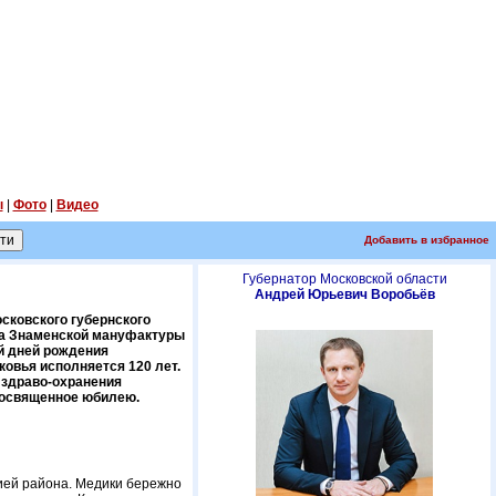
ы
|
Фото
|
Видео
Добавить в избранное
Губернатор Московской области
Андрей Юрьевич Воробьёв
сковского губернского
ва Знаменской мануфактуры
ий дней рождения
овья исполняется 120 лет.
 здраво-охранения
посвященное юбилею.
рией района. Медики бережно