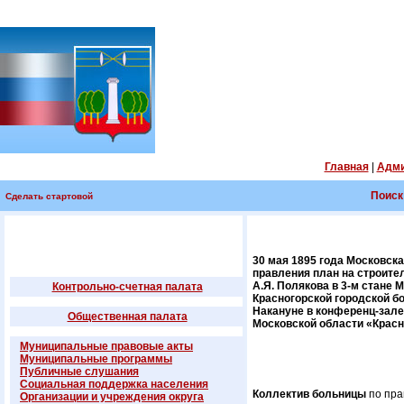
Главная
|
Адми
Поиск
Сделать стартовой
30 мая 1895 года Московск
правления план на строите
А.Я. Полякова в 3-м стане 
Контрольно-счетная палата
Красногорской городской б
Накануне в конференц-зале
Общественная палата
Московской области «Красн
Муниципальные правовые акты
Муниципальные программы
Публичные слушания
Социальная поддержка населения
Коллектив больницы
по пра
Организации и учреждения округа