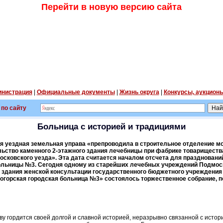
Перейти в новую версию сайта
нистрация
|
Официальные документы
|
Жизнь округа
|
Конкурсы, аукцион
 по сайту
Больница с историей и традициями
ая уездная земельная управа «препроводила в строительное отделение мо
льство каменного 2-этажного здания лечебницы при фабрике товарищест
Московского уезда». Эта дата считается началом отсчета для празднован
ольницы №3. Сегодня одному из старейших лечебных учреждений Подмоск
 здания женской консультации государственного бюджетного учреждения
огорская городская больница №3» состоялось торжественное собрание, 
ву гордится своей долгой и славной историей, неразрывно связанной с исто