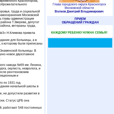
овременного Красногорска,
доброжелательного
Глава городского округа Красногорск
Московской области
ровья, труда и социальной
Волков Дмитрий Владимирович
дравоохранения Московской
ль главы администрации
ПРИЕМ
 района Т.Зверева, депутат
ОБРАЩЕНИЙ ГРАЖДАН
района, ветераны труда,
КАЖДОМУ РЕБЕНКУ НУЖНА СЕМЬЯ!
 №3» Н.Климова привела
здание для больницы, а в
, к которому были приписаны
-Знаменской больницы. В
дено новое двухэтажное
.
кого завода №69 им. Ленина,
рга, окулиста, невролога, и
числе рентгеновским.
фекционным и
о по 1931 год.
 здании начальной школы в
е, не допустили развития в
оек. Статус ЦРБ она
й, работают 548 постоянных