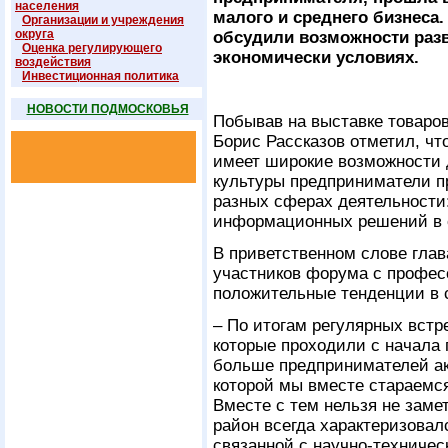
населения
малого и среднего бизнеса
Организации и учреждения
округа
обсудили возможности раз
Оценка регулирующего
экономически условиях.
воздействия
Инвестиционная политика
НОВОСТИ ПОДМОСКОВЬЯ
Побывав на выставке товаров 
Борис Рассказов отметил, чт
имеет широкие возможности 
культуры предприниматели п
разных сферах деятельности
информационных решений в 
В приветственном слове глав
участников форума с профес
положительные тенденции в 
– По итогам регулярных встр
которые проходили с начала 
больше предпринимателей ак
которой мы вместе стараемс
Вместе с тем нельзя не зам
район всегда характеризова
связанной с научно-техничес