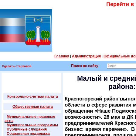
Перейти в
Главная
|
Администрация
|
Официальные до
Поиск по сайту
Сделать стартовой
Малый и средний
района:
Контрольно-счетная палата
Красногорский район выпол
области в сфере развития 
Общественная палата
обращении «Наше Подмоско
возможности». 28 мая в Д
Муниципальные правовые
акты
предпринимателей Красног
Муниципальные программы
бизнес: время перемен». В
Публичные слушания
Социальная поддержка
предпринимателя, прошла в