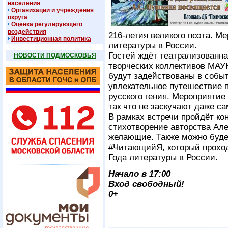
населения
Организации и учреждения
округа
Оценка регулирующего
воздействия
216-летия великого поэта. М
Инвестиционная политика
литературы в России.
Гостей ждёт театрализованна
НОВОСТИ ПОДМОСКОВЬЯ
творческих коллективов МАУ
будут задействованы в собы
увлекательное путешествие 
русского гения. Мероприятие
так что не заскучают даже с
В рамках встречи пройдёт ко
стихотворение авторства Ал
желающие. Также можно будет
#ЧитающийЯ, который проход
Года литературы в России.
Начало в 17:00
Вход свободный!
0+