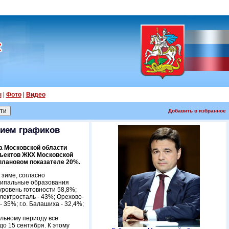
ы
|
Фото
|
Видео
Добавить в избранное
нием графиков
а Московской области
бъектов ЖКХ Московской
 плановом показателе 20%.
 зиме, согласно
ципальные образования
уровень готовности 58,8%;
 Электросталь - 43%; Орехово-
 - 35%; г.о. Балашиха - 32,4%;
льному периоду все
о 15 сентября. К этому