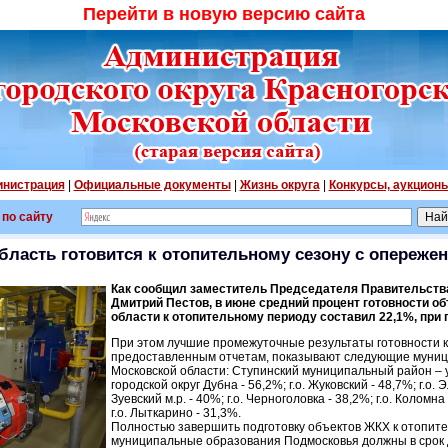
Перейти в новую версию сайта
нистрация
|
Официальные документы
|
Жизнь округа
|
Конкурсы, аукцион
 по сайту
бласть готовится к отопительному сезону с опереже
Как сообщил заместитель Председателя Правительств
Дмитрий Пестов, в июне средний процент готовности о
области к отопительному периоду составил 22,1%, при
При этом лучшие промежуточные результаты готовности к
предоставленным отчетам, показывают следующие муни
Московской области: Ступинский муниципальный район – 
городской округ Дубна - 56,2%; г.о. Жуковский - 48,7%; г.о.
Зуевский м.р. - 40%; г.о. Черноголовка - 38,2%; г.о. Коломна
г.о. Лыткарино - 31,3%.
Полностью завершить подготовку объектов ЖКХ к отопите
муниципальные образования Подмосковья должны в срок д