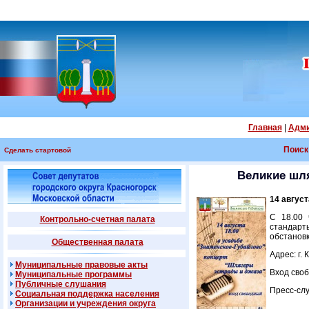
Главная
|
Адми
Поиск
Сделать стартовой
Великие шля
14 авгус
С 18.00 
Контрольно-счетная палата
стандарты
обстановк
Общественная палата
Адрес: г.
Муниципальные правовые акты
Вход своб
Муниципальные программы
Публичные слушания
Пресс-
Социальная поддержка населения
Организации и учреждения округа