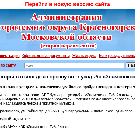
Перейти в новую версию сайта
нистрация
|
Официальные документы
|
Жизнь округа
|
Конкурсы, аукцион
 по сайту
геры в стиле джаз прозвучат в усадьбе «Знаменско
та в 18-00 в усадьбе «Знаменское-Губайлово» пройдет концерт «Шлягеры 
часов на территории ART-бульвара усадьбы «Знаменское-Губайлово» д
 и мировые хиты в джазовых обработках. Отличная возможность провести ле
е наслаждаясь легкой и приятной музыкой.
 Красногорск, ул. Райцентр, д.9 (ART-бульвар усадьбы «Знаменское-Губайлово»
одный. Ждем вас!
служба МАУК КВК «Знаменское-Губайлово»