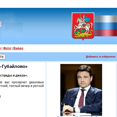
ы
|
Фото
|
Видео
Добавить в избранное
е-Губайлово»
эстрады и джаза».
ля вас прозвучат джазовые
тний, теплый вечер в уютной
)