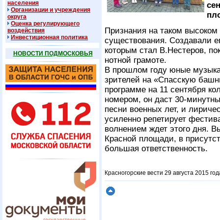
населения
сен
Организации и учреждения
пл
округа
Оценка регулирующего
Признания на таком высоком 
воздействия
Инвестиционная политика
существования. Создавали ег
которым стал В.Нестеров, по
НОВОСТИ ПОДМОСКОВЬЯ
нотной грамоте.
В прошлом году юные музыка
зрителей на «Спасскую башню
программе на 11 сентября ко
номером, он даст 30-минутны
песни военных лет, и лириче
усиленно репетирует фестив
волнением ждет этого дня. В
Красной площади, в присутст
большая ответственность.
Красногорские вести 29 августа 2015 год