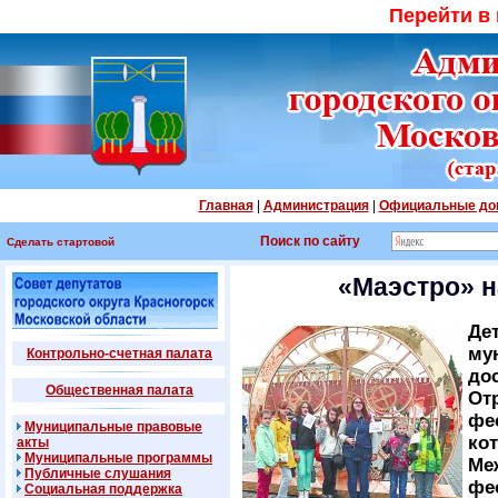
Перейти в
Главная
|
Администрация
|
Официальные до
Поиск по сайту
Сделать стартовой
«Маэстро» н
Де
му
Контрольно-счетная палата
до
Общественная палата
От
фе
Муниципальные правовые
ко
акты
Муниципальные программы
Ме
Публичные слушания
фе
Социальная поддержка