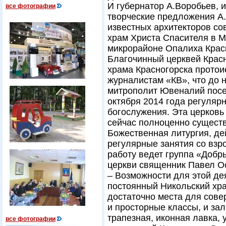
И губернатор А.Воробьев,
все фотографии
творческие предложения А.
известных архитекторов со
храм Христа Спасителя в М
микрорайоне Опалиха Крас
Благочинный церквей Красн
храма Красногорска протои
журналистам «КВ», что до 
митрополит Ювеналий посет
октября 2014 года регуляр
богослужения. Эта церковь
сейчас полноценно сущест
Божественная литургия, де
регулярные занятия со вз
работу ведет группа «Добр
церкви священник Павел О
– Возможности для этой де
постоянный Никольский храм
достаточно места для сов
и просторные классы, и зал
трапезная, иконная лавка,
все фотографии