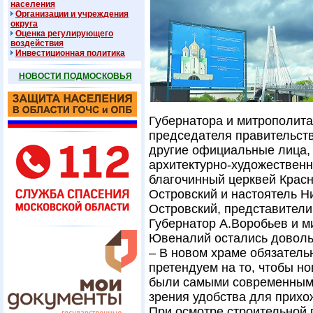
населения
Организации и учреждения
округа
Оценка регулирующего
воздействия
Инвестиционная политика
НОВОСТИ ПОДМОСКОВЬЯ
Губернатора и митрополит
председателя правительст
другие официальные лица, 
архитектурно-художествен
благочинный церквей Красн
Островский и настоятель Н
Островский, представители
Губернатор А.Воробьев и м
Ювеналий остались доволь
– В новом храме обязатель
претендуем на то, чтобы н
были самыми современными 
зрения удобства для прихо
При осмотре строительной