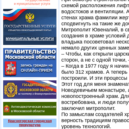
схемой расположения лифто
водостоков и вентиляции. 
стенах храма фамилии жерт
сподвигнуть на такие же до
Митрополит Ювеналий, в с
создания в храме условий 
МУНИЦИПАЛЬНЫЕ УСЛУГИ
владыка посоветовал неско
немало других ценных заме
– Чтобы, как открыли царск
сторон, а не с одной точки,
– Когда в 1977 году я начи
было 312 храмов. А теперь
построили. И эти процессы 
Этот год для меня знаменат
Новодевичьем монастыре, а
новопостроенный храм. Для
востребована, и люди полу
заключил митрополит.
По замыслам создателей хр
верность традициям право
Красногорская городская
прокуратура
уровень технологий.