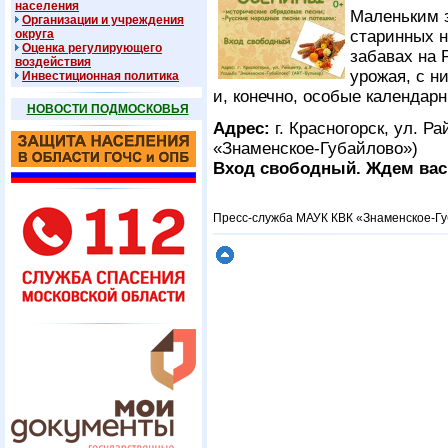
населения
Маленьким з
Организации и учреждения
округа
старинных 
Оценка регулирующего
забавах на 
воздействия
урожая, с н
Инвестиционная политика
и, конечно, особые календ
НОВОСТИ ПОДМОСКОВЬЯ
Адрес:
г. Красногорск, ул. Р
«Знаменское-Губайлово»)
Вход свободный. Ждем вас
Пресс-служба МАУК КВК «Знаменское-Г