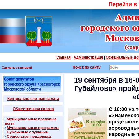
Перейти в
Главная
|
Администрация
|
Официальные до
Поиск по сайту
Сделать стартовой
19 сентября в 16-
Губайлово» прой
«
Контрольно-счетная палата
С 16:00 на
Общественная палата
«Знаменско
Муниципальные правовые
представле
акты
хороводные
Муниципальные программы
Публичные слушания
народные п
Социальная поддержка