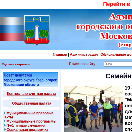
Перейти в
Главная
|
Администрация
|
Официальные до
Поиск по сайту
Сделать стартовой
Семейн
19
со
Контрольно-счетная палата
"М
Общественная палата
ле
дл
Муниципальные правовые
ме
акты
Муниципальные программы
во
Публичные слушания
сп
Социальная поддержка