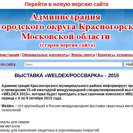
Перейти в новую версию сайта
нистрация
|
Официальные документы
|
Жизнь округа
|
Конкурсы, аукцион
 по сайту
ВЫСТАВКА «WELDEX/РОССВАРКА» - 2015
Администрация Красногорского муниципального района информирует п
о проведении 15-ой ежегодной международной специализированной выста
«WELDEX 2015», которая будет проходить в выставочном комплексе МВЦ 
период
с 6 по 9 октября 2015 года.
Weldex
– это крупнейшая в России международная выставка сварочных мате
технологий.
риалы для сварки
зки металла
риалы для нанесения защитных и упрочняющих покрытий