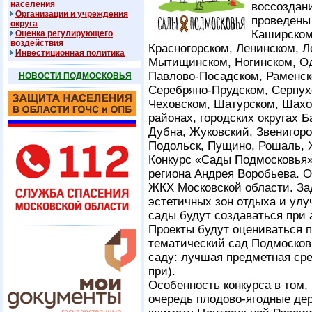
населения
воссоздан
Организации и учреждения
проведены 
округа
Каширском
Оценка регулирующего
воздействия
Красногорском, Ленинском, Л
Инвестиционная политика
Мытищинском, Ногинском, Од
Павлово-Посадском, Раменск
НОВОСТИ ПОДМОСКОВЬЯ
Серебряно-Прудском, Серпух
Чеховском, Шатурском, Шах
районах, городских округах 
Дубна, Жуковский, Звенигоро
Подольск, Пущино, Рошаль, 
Конкурс «Сады Подмосковья»
региона Андрея Воробьева. О
ЖКХ Московской области. За
эстетичных зон отдыха и ул
сады будут создаваться при 
Проекты будут оцениваться 
тематический сад Подмосков
саду: лучшая предметная сре
при).
Особенность конкурса в том,
очередь плодово-ягодные дер