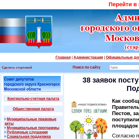
Перейти в
Главная
|
Администрация
|
Официальные до
Поиск по сайту
Сделать стартовой
38 заявок пост
По
Контрольно-счетная палата
Как сообщ
Правитель
Общественная палата
Пестов, з
поступили
Муниципальные правовые
акты
площадок
Муниципальные программы
Публичные слушания
Согласно 
Социальная поддержка