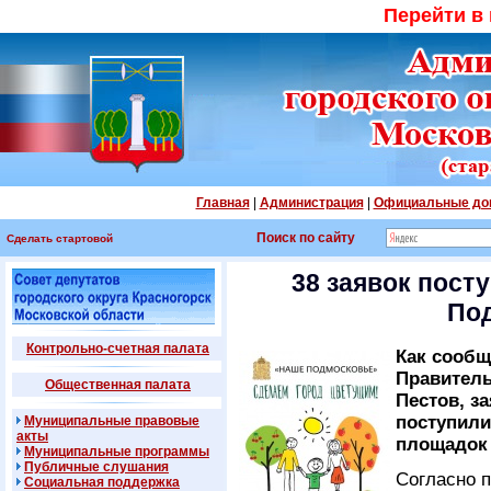
Перейти в
Главная
|
Администрация
|
Официальные до
Поиск по сайту
Сделать стартовой
38 заявок пост
По
Контрольно-счетная палата
Как сообщ
Правитель
Общественная палата
Пестов, з
поступили
Муниципальные правовые
акты
площадок
Муниципальные программы
Публичные слушания
Согласно 
Социальная поддержка