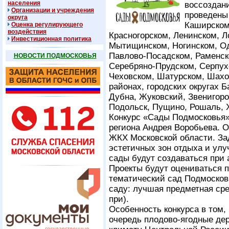
населения
воссоздан
Организации и учреждения
проведены 
округа
Каширском
Оценка регулирующего
воздействия
Красногорском, Ленинском, Л
Инвестиционная политика
Мытищинском, Ногинском, Од
Павлово-Посадском, Раменск
НОВОСТИ ПОДМОСКОВЬЯ
Серебряно-Прудском, Серпух
Чеховском, Шатурском, Шах
районах, городских округах 
Дубна, Жуковский, Звенигоро
Подольск, Пущино, Рошаль, 
Конкурс «Сады Подмосковья»
региона Андрея Воробьева. О
ЖКХ Московской области. За
эстетичных зон отдыха и ул
сады будут создаваться при 
Проекты будут оцениваться 
тематический сад Подмосков
саду: лучшая предметная сре
при).
Особенность конкурса в том,
очередь плодово-ягодные дер