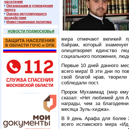
населения
Организации и учреждения
округа
Оценка регулирующего
воздействия
Инвестиционная политика
НОВОСТИ ПОДМОСКОВЬЯ
мира отмечают великий п
байрам, который знаменуе
олицетворяет единство лю
социального положения, люд
Первые 10 дней данного ме
всего мира! В эти дни по п
свой благой нрав, творили
соблюдали пост.
Пророк Мухаммад (мир ему
сказал: «Нет любимей для А
награды, чем за благодеян
месяца Зуль-хиджа».
В 9 день Арафа для более 
всего исламского мира «Ид