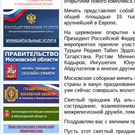
открытием нового комплекса 
Мечеть представляет собой
общей площадью 19 тыс
крупнейшей в Европе.
На церемонии открытии м
Президент Российской Феде
МУНИЦИПАЛЬНЫЕ УСЛУГИ
мероприятии приняли учас
Турции Реджеп Тайип Эрдог
Татарстана Рустам Минни
Кадыров, Ингушетии Юнус
Абдулатипов и многие други
Московская соборная мечеть
страны в канун праздновани
уже сейчас совершать молит
Светлый праздник Ид аль
состраданию, взаимопони
межрелигиозной дружбе, пом
Поздравляю вас с великим п
Красногорская городская
Пусть этот светлый праздн
прокуратура