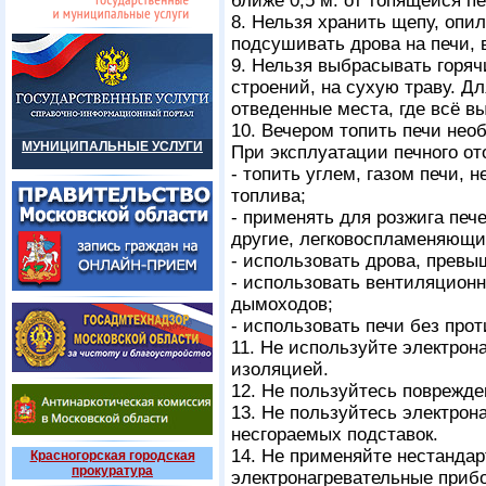
ближе 0,5 м. от топящейся пе
8. Нельзя хранить щепу, опил
подсушивать дрова на печи, 
9. Нельзя выбрасывать горяч
строений, на сухую траву. Д
отведенные места, где всё в
10. Вечером топить печи нео
МУНИЦИПАЛЬНЫЕ УСЛУГИ
При эксплуатации печного от
- топить углем, газом печи, 
топлива;
- применять для розжига печ
другие, легковоспламеняющи
- использовать дрова, превы
- использовать вентиляционн
дымоходов;
- использовать печи без прот
11. Не используйте электрон
изоляцией.
12. Не пользуйтесь поврежд
13. Не пользуйтесь электро
несгораемых подставок.
14. Не применяйте нестанда
Красногорская городская
прокуратура
электронагревательные приб