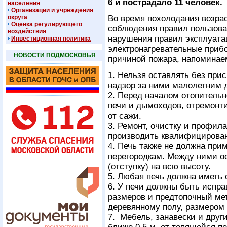
6 и пострадало 11 человек.
населения
Организации и учреждения
округа
Во время похолодания возрас
Оценка регулирующего
соблюдения правил пользова
воздействия
нарушения правил эксплуата
Инвестиционная политика
электронагревательные прибо
НОВОСТИ ПОДМОСКОВЬЯ
причиной пожара, напоминае
1. Нельзя оставлять без при
надзор за ними малолетним 
2. Перед началом отопительн
печи и дымоходов, отремонти
от сажи.
3. Ремонт, очистку и профил
производить квалифицирован
4. Печь также не должна при
перегородкам. Между ними о
(отступку) на всю высоту.
5. Любая печь должна иметь
6. У печи должны быть испра
размеров и предтопочный ме
деревянному полу, размером 
7. Мебель, занавески и друг