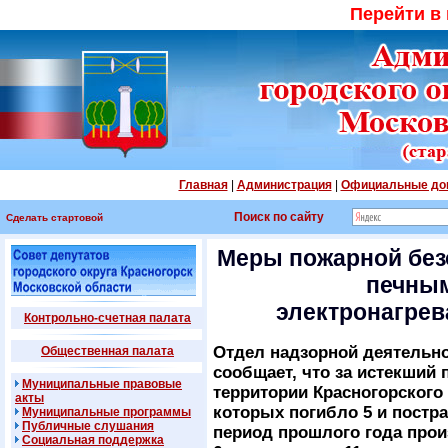
Перейти в
Главная
|
Администрация
|
Официальные до
Поиск по сайту
Сделать стартовой
Меры пожарной без
печным
электронагре
Контрольно-счетная палата
Отдел надзорной деятельно
Общественная палата
сообщает, что за истекший 
Муниципальные правовые
территории Красногорского
акты
которых погибло 5 и постр
Муниципальные программы
Публичные слушания
период прошлого года прои
Социальная поддержка