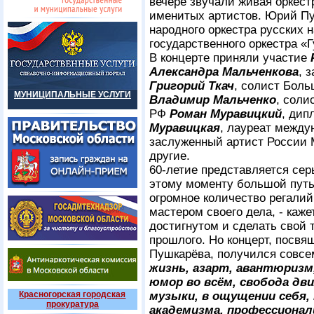
вечере звучали живая оркест
именитых артистов. Юрий Пу
народного оркестра русских 
государственного оркестра «
В концерте приняли участие
Александра Мальченкова
, 
Григорий Ткач
, солист Боль
МУНИЦИПАЛЬНЫЕ УСЛУГИ
Владимир Мальченко
, соли
РФ
Роман Муравицкий
, дип
Муравицкая
, лауреат между
заслуженный артист России 
другие.
60-летие представляется серь
этому моменту большой путь 
огромное количество регалий
мастером своего дела, - каже
достигнутом и сделать свой 
прошлого. Но концерт, пос
Пушкарёва, получился совсе
жизнь, азарт, авантюризм
юмор во всём, свобода дв
Красногорская городская
музыки, в ощущении себя,
прокуратура
академизма, профессионал