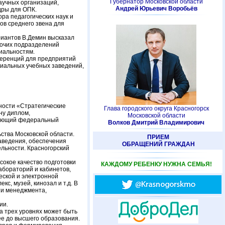
Губернатор Московской области
аучных организаций,
Андрей Юрьевич Воробьёв
дры для ОПК.
ра педагогических наук и
ов среднего звена для
ариантов В.Демин высказал
бочих подразделений
иальностям.
ференций для предприятий
циальных учебных заведений,
ности «Стратегические
Глава городского округа Красногорск
ну диплом,
Московской области
ивающий федеральный
Волков Дмитрий Владимирович
ства Московской области.
ПРИЕМ
аведения, обеспечения
ОБРАЩЕНИЙ ГРАЖДАН
льности. Красногорский
окое качество подготовки
КАЖДОМУ РЕБЕНКУ НУЖНА СЕМЬЯ!
абораторий и кабинетов,
еской и электронной
с, музей, кинозал и т.д. В
ти менеджмента,
ии.
а трех уровнях может быть
ее до высшего образования.