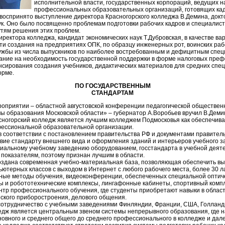
исполнительной власти, государственных корпораций, ведущих н
профессиональных образовательных организаций, готовящих ка
оспринято выступление директора Красногорского колледжа В.Демина, докто
ук. Оно было посвященно проблемам подготовки рабочих кадров и специалист
утям решения этих проблем.
ректора колледжа, кандидат экономических наук Т.Дубровская, в качестве в
и создания на предприятиях ОПК, по образцу инженерных рот, воинских ра
ужбы из числа выпускников по наиболее востребованным и дефицитным спец
ание на необходимость государственной поддержки в форме налоговых пре
сирования создания учебников, дидактических материалов для средних спе
орме.
ПО ГОСУДАРСТВЕННЫМ
СТАНДАРТАМ
оприятии – областной августовской конференции педагогической обществен
ы образования Московской области» – губернатор А.Воробьев вручил В.Деми
асногорский колледж является лучшим колледжем Подмосковья как обеспеч
фессиональной образовательной организации.
 соответствии с постановлением правительства РФ и документами правитель
вие стандарту внешнего вида и оформления зданий и интерьеров учебного з
альному учебному заведению оборудованием, госстандарта в учебной деяте
 показателям, поэтому признан лучшим в области.
оздана современная учебно-материальная база, позволяющая обеспечить выс
ьютерных классов с выходом в Интернет с любого рабочего места, более 30 л
ные методы обучения, видеоконференции, обеспеченных специальной оптич
 и робототехнические комплексы, лингафонные кабинеты, спортивный комплек
нтр профессионального обучения, где студенты приобретают навыки в облас
ского приборостроения, делового общения.
сотрудничество с учебными заведениями Финляндии, Франции, США, Голланд
едж является центральным звеном системы непрерывного образования, где н
новного и среднего общего до среднего профессионального в колледже и дал