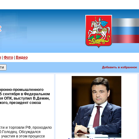
ы
|
Фото
|
Видео
Добавить в избранное
боронно-промышленного
15 сентября в Федеральном
я ОПК, выступил В.Демин,
кого, президент союза
и и торговли РФ, проходило
О.Голодец. Обсуждался
 участия в этом процессе