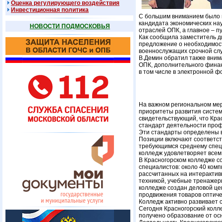
Оценка регулирующего воздействия
Инвестиционная политика
С большим вниманием было в
кандидата экономических на
НОВОСТИ ПОДМОСКОВЬЯ
отраслей ОПК, а главное – п
Как сообщила заместитель ди
предложение о необходимост
военнослужащих срочной сл
В.Демин обратил также вним
ОПК, дополнительного финан
в том числе в электронной ф
На важном региональном мер
приоритеты развития систем
свидетельствующий, что Кр
стандарт деятельности про
Эти стандарты определены в
Позиции включают соответст
требующимся среднему специ
колледж удовлетворяет всем
В Красногорском колледже с
специалистов: около 40 комп
рассчитанных на интерактив
техникой, учебные тренажеры
колледже создан деловой це
продвижения товаров оптиче
Колледж активно развивает 
Сегодня Красногорский колл
получено образование от ос