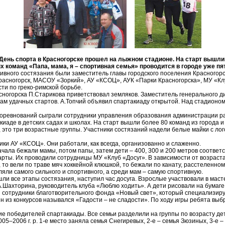
День спорта в Красногорске прошел на лыжном стадионе. На старт вышли
 команд «Папа, мама, я – спортивная семья» проводится в городе уже пя
ивного состязания были заместитель главы городского поселения Красногорс
асногорск, МАСОУ «Зоркий», АУ «КСОЦ», АУК «Парки Красногорска», МУ «Клу
ти по греко-римской борьбе.
асногорска П.Старикова приветствовал земляков. Заместитель генерального 
ам удачных стартов. А.Топчий объявил спартакиаду открытой. Над стадионом
соревнований сыграли сотрудники управления образования администрации р
аде в детских садах и школах. На старт вышли более 80 команд из города и
т, это три возрастные группы. Участники состязаний надели белые майки с ло
ки АУ «КСОЦ». Они работали, как всегда, организованно и слаженно.
чала бежали мамы, потом папы, затем дети – 400, 300 и 200 метров соответ
рты. Их проводили сотрудницы МУ «Клуб «Досуг». В зависимости от возраста
 то вели по траве мяч хоккейной клюшкой, то бежали по канату, расстеленном
яли самого сильного и спортивного, а среди мам – самую спортивную.
шли все этапы состязания, наступил час досуга. Взрослые участвовали в маст
.Шахторина, руководитель клуба «Люблю ходить». А дети рисовали на бумаге
и сотрудники благотворительного фонда «Новый свет», который специализир
н из конкурсов назывался «Гадости – не сладости». По ходу игры ребята выб
ие победителей спартакиады. Все семьи разделили на группы по возрасту де
005–2006 г. р. 1-е место заняла семья Снегиревых, 2-е – семья Зюзиных, 3-е 