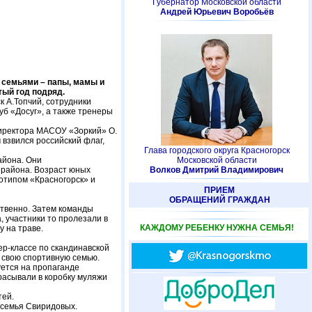
Губернатор Московской области
Андрей Юрьевич Воробьёв
 семьями – папы, мамы и
тый год подряд.
к А.Топчий, сотрудники
б «Досуг», а также тренеры
директора МАСОУ «Зоркий» О.
 взвился российский флаг,
Глава городского округа Красногорск
айона. Они
Московской области
 района. Возраст юных
Волков Дмитрий Владимирович
готипом «Красногорск» и
ПРИЕМ
ОБРАЩЕНИЙ ГРАЖДАН
ственно. Затем команды
, участники то пролезали в
КАЖДОМУ РЕБЕНКУ НУЖНА СЕМЬЯ!
у на траве.
ер-классе по скандинавской
 свою спортивную семью.
уется на пропаганде
расывали в коробку муляжи
тей.
– семья Свиридовых.