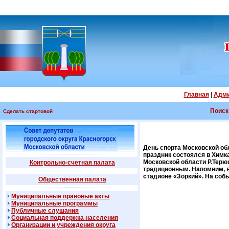
Главная
|
Адми
Поиск
Сделать стартовой
День спорта Московской об
праздник состоялся в Химк
Московской области Р.Терюш
Контрольно-счетная палата
традиционным. Напомним, в
стадионе «Зоркий». На собы
Общественная палата
Муниципальные правовые акты
Муниципальные программы
Публичные слушания
Социальная поддержка населения
Организации и учреждения округа