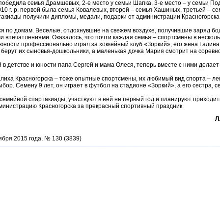
 победила семья Драмшевых, 2-е место у семьи Шапка, 3-е место – у семьи П
10 г. р. первой была семья Ковалевых, второй – семья Хашиных, третьей – с
акиады получили дипломы, медали, подарки от администрации Красногорска. 
я по домам. Веселые, отдохнувшие на свежем воздухе, получившие заряд бод
ми впечатлениями. Оказалось, что почти каждая семья – спортсмены в несколь
ности профессионально играл за хоккейный клуб «Зоркий», его жена Галина 
берут их сыновья-дошкольники, а маленькая дочка Мария смотрит на соревно
 в детстве и юности папа Сергей и мама Олеся, теперь вместе с ними делает
лиха Красногорска – тоже опытные спортсмены, их любимый вид спорта – легк
бор. Семену 9 лет, он играет в футбол на стадионе «Зоркий», а его сестра, 
семейной спартакиады, участвуют в ней не первый год и планируют приходит
министрацию Красногорска за прекрасный спортивный праздник.
Л
ября 2015 года, № 130 (3839)