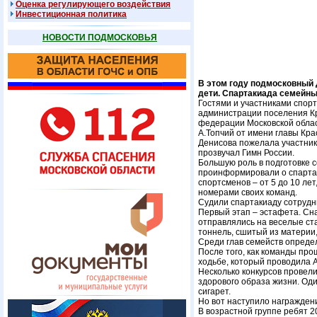
Оценка регулирующего воздействия
Инвестиционная политика
НОВОСТИ ПОДМОСКОВЬЯ
В этом году подмосковный 
дети. Спартакиада семейных
Гостями и участниками спорт
администрации поселения Кр
федерации Московской облас
А.Топчий от имени главы Кр
Денисова пожелала участник
прозвучал Гимн России.
Большую роль в подготовке 
проинформировали о спартаки
спортсменов – от 5 до 10 ле
номерами своих команд.
Судили спартакиаду сотрудни
Первый этап – эстафета. Сна
отправлялись на веселые ста
тоннель, сшитый из материи,
Среди глав семейств определ
После того, как команды про
ходьбе, который проводила А
Несколько конкурсов провел
здорового образа жизни. Оди
сигарет.
Но вот наступило награжден
В возрастной группе ребят 2