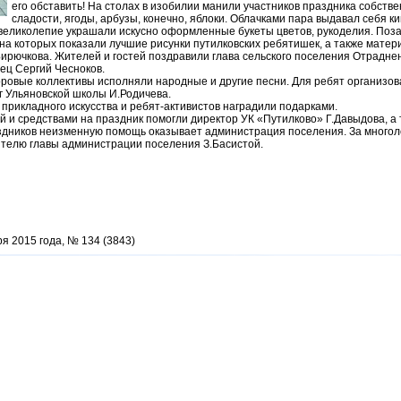
его обставить! На столах в изобилии манили участников праздника собстве
сладости, ягоды, арбузы, конечно, яблоки. Облачками пара выдавал себя 
 великолепие украшали искусно оформленные букеты цветов, рукоделия. Поза
на которых показали лучшие рисунки путилковских ребятишек, а также матер
ирючкова. Жителей и гостей поздравили глава сельского поселения Отраднен
ец Сергий Чесноков.
овые коллективы исполняли народные и другие песни. Для ребят организова
г Ульяновской школы И.Родичева.
 прикладного искусства и ребят-активистов наградили подарками.
 и средствами на праздник помогли директор УК «Путилково» Г.Давыдова, а 
здников неизменную помощь оказывает администрация поселения. За много
телю главы администрации поселения З.Басистой.
ря 2015 года, № 134 (3843)