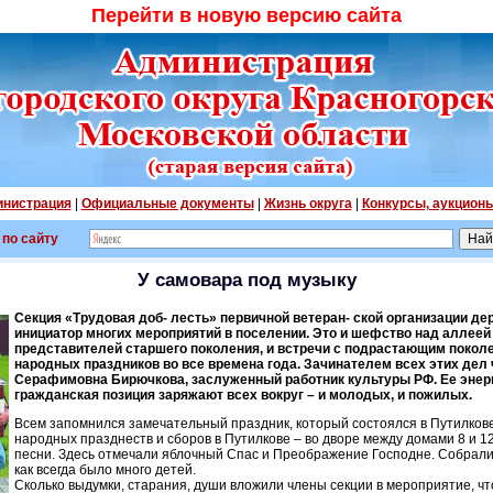
Перейти в новую версию сайта
нистрация
|
Официальные документы
|
Жизнь округа
|
Конкурсы, аукцион
 по сайту
У самовара под музыку
Секция «Трудовая доб- лесть» первичной ветеран- ской организации де
инициатор многих мероприятий в поселении. Это и шефство над аллеей
представителей старшего поколения, и встречи с подрастающим поколе
народных праздников во все времена года. Зачинателем всех этих дел
Серафимовна Бирючкова, заслуженный работник культуры РФ. Ее энерги
гражданская позиция заряжают всех вокруг – и молодых, и пожилых.
Всем запомнился замечательный праздник, который состоялся в Путилкове 
народных празднеств и сборов в Путилкове – во дворе между домами 8 и 1
песни. Здесь отмечали яблочный Спас и Преображение Господне. Собралис
как всегда было много детей.
Сколько выдумки, старания, души вложили члены секции в мероприятие, что