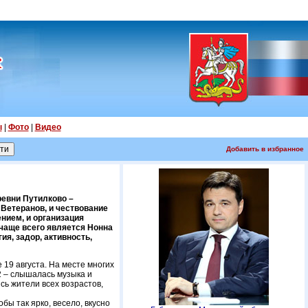
ы
|
Фото
|
Видео
Добавить в избранное
ревни Путилково –
 Ветеранов, и чествование
нием, и организация
 чаще всего является Нонна
я, задор, активность,
19 августа. На месте многих
2 – слышалась музыка и
ь жители всех возрастов,
бы так ярко, весело, вкусно