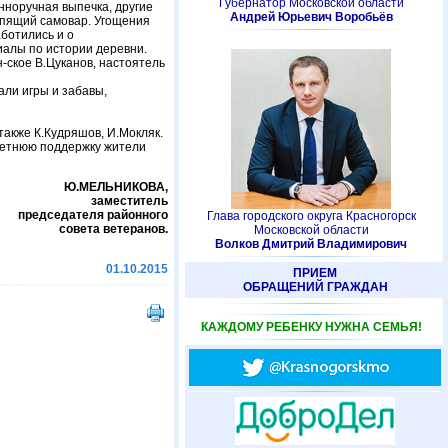
Губернатор Московской области
нноручная выпечка, другие
Андрей Юрьевич Воробьёв
кипящий самовар. Угощения
ботились и о
иалы по истории деревни.
-ское В.Цуканов, настоятель
ли игры и забавы,
также К.Кудряшов, И.Мокляк.
летнюю поддержку жители
Ю.МЕЛЬНИКОВА,
заместитель
председателя районного
Глава городского округа Красногорск
совета ветеранов.
Московской области
Волков Дмитрий Владимирович
01.10.2015
ПРИЕМ
ОБРАЩЕНИЙ ГРАЖДАН
КАЖДОМУ РЕБЕНКУ НУЖНА СЕМЬЯ!