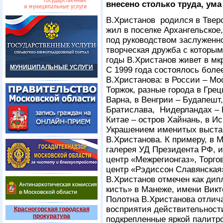
внесено столько труда, ума
В.Христанов родился в Тверск
жил в поселке Архангельское
под руководством заслуженн
творческая дружба с которым
годы В.Христанов живет в мк
МУНИЦИПАЛЬНЫЕ УСЛУГИ
С 1999 года состоялось боле
В.Христанова: в России – Мо
Торжок, разные города в Грец
Варна, в Венгрии – Будапешт,
Братислава, Нидерландах – Г
Китае – остров Хайнань, в Исп
Украшением именитых выстав
В.Христанова. К примеру, в 
галерея УД Президента РФ,
центр «Межрегионгаз», Торг
центр «Рэдиссон Славянская»
В.Христанов отмечен как дип
кисть» в Манеже, имени Викт
Полотна В.Христанова отлич
восприятия действительност
Красногорская городская
прокуратура
подкрепленные яркой палитр