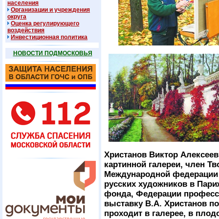
населения
Организации и учреждения
округа
Оценка регулирующего
воздействия
Инвестиционная политика
НОВОСТИ ПОДМОСКОВЬЯ
Христанов Виктор Алексеев
картинной
галереи, член Т
Международной федерации
русских художников в Пари
фонда,
Федерации професс
выставку В.А. Христанов
по
проходит в галерее, в пло