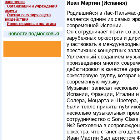
населения
Иван Мартин (Испания)
Организации и учреждения
округа
Родившийся в Лас-Па́льмас-д
Оценка регулирующего
является одним из самых яр
воздействия
Инвестиционная политика
современной Испании.
Он сотрудничает почти со в
НОВОСТИ ПОДМОСКОВЬЯ
зарубежных оркестров и дир
участвовать в международны
престижных концертных зала
Увлеченный созданием музык
произведения многих соврем
дебютировал в качестве дир
оркестровую группу, которая 
современную музыку.
Музыкант записал несколько
Испании, Франции, Италии и
Солера, Моцарта и Шретера,
были тепло приняты публико
несколько музыкальных прем
сотрудничество с Sony Class
№2 Бетховена в сопровожден
оркестра, что станет его деб
Иван Мартин был артистом Ф