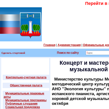
Перейти в
Главная
|
Администрация
|
Официальные до
Поиск по сайту
Сделать стартовой
Концерт и мастер
музыкальной 
Контрольно-счетная палата
Министерство культуры Мо
методический центр культу
Общественная палата
АНО "Экология культуры" п
испанского пианиста, артист
Муниципальные правовые
акты
хоровой детской музыкальн
Муниципальные программы
октября
Публичные слушания
Социальная поддержка