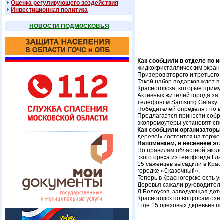
Оценка регулирующего воздействия
Инвестиционная политика
НОВОСТИ ПОДМОСКОВЬЯ
Как сообщили в отделе по 
жидкокристаллическим экран
Призеров второго и третьег
Такой набор подарков ждет 
Красногорска, которые приму
Активных жителей города за 
телефоном Samsung Galaxy.
Победителей определят по в
Предлагается принести собр
экопромоутеры установят сп
Как сообщили организаторы
дерево!» состоится на торже
Напоминаем, в весеннем эт
По правилам областной эколо
ского ореха из генофонда Гл
15 саженцев высадили в Крас
городке «Сказочный».
Теперь в Красногорске есть 
Деревья сажали руководител
Д.Белоусов, заведующая дет
Красногорск по вопросам оз
Еще 15 ореховых деревьев п