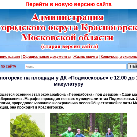
Перейти в новую версию сайта
нистрация
|
Официальные документы
|
Жизнь округа
|
Конкурсы, аукцион
 по сайту
сногорске на площади у ДК «Подмосковье» с 12.00 до 
макулатуру
ршается осенний этап экомарафона «Переработка» под девизом «Сдай ма
сбережение». Марафон проходил во всех муниципалитетах Подмосковья. 
логии, природопользованию и сохранению лесов Общественной палаты Мо
кции, она проходит в Красногорске.