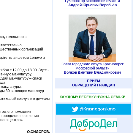
Губернатор Московской области
Андрей Юрьевич Воробьёв
рск,
телевизор с
ответственно.
бщественных организаций
spire, планшетом Lenovo и
Глава городского округа Красногорск
Московской области
бря с 12.00 до 18.00. Здесь
Волков Дмитрий Владимирович
сенную макулатуру.
Сдай макулатуру – спаси
ПРИЕМ
ода.
ОБРАЩЕНИЙ ГРАЖДАН
 макулатуры.
ады 30 саженцев маньчжур-
КАЖДОМУ РЕБЕНКУ НУЖНА СЕМЬЯ!
ительный центр» и в детском
тов, его помощник
 городского поселения
ного центра».
О.СИДОРОВ.