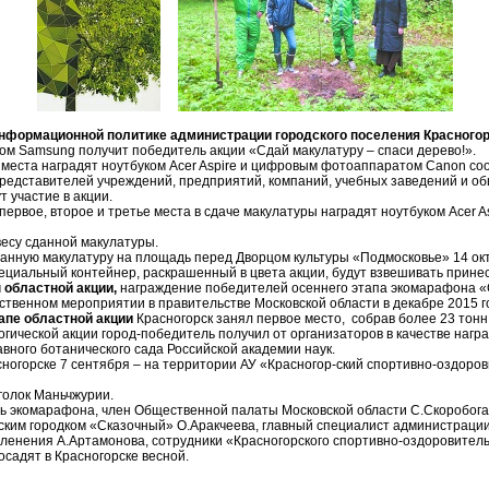
информационной политике администрации городского поселения Красного
ом Samsung получит победитель акции «Сдай макулатуру – спаси дерево!».
о места наградят ноутбуком Acer Aspire и цифровым фотоаппаратом Canon со
представителей учреждений, предприятий, компаний, учебных заведений и о
т участие в акции.
первое, второе и третье места в сдаче макулатуры наградят ноутбуком Acer A
есу сданной макулатуры.
анную макулатуру на площадь перед Дворцом культуры «Подмосковье» 14 октя
ециальный контейнер, раскрашенный в цвета акции, будут взвешивать прине
 областной акции,
награждение победителей осеннего этапа экомарафона «
ственном мероприятии в правительстве Московской области в декабре 2015 г
апе областной акции
Красногорск занял первое место, собрав более 23 тонн
гической акции город-победитель получил от организаторов в качестве нагр
авного ботанического сада Российской академии наук.
ногорске 7 сентября – на территории АУ «Красногор-ский спортивно-оздоров
уголок Маньчжурии.
ь экомарафона, член Общественной палаты Московской области С.Скоробога
ским городком «Сказочный» О.Аракчеева, главный специалист администрации
еленения А.Артамонова, сотрудники «Красногорского спортивно-оздоровитель
осадят в Красногорске весной.