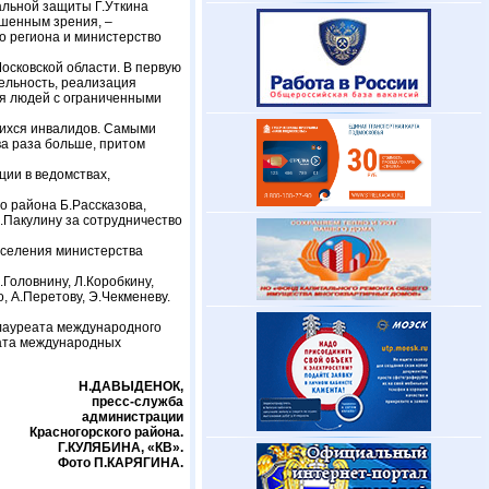
альной защиты Г.Уткина
ишенным зрения, –
о региона и министерство
осковской области. В первую
ельность, реализация
ля людей с ограниченными
щихся инвалидов. Самыми
ва раза больше, притом
ции в ведомствах,
о района Б.Рассказова,
.Пакулину за сотрудничество
аселения министерства
Головнину, Л.Коробкину,
, А.Перетову, Э.Чекменеву.
 лауреата международного
еата международных
Н.ДАВЫДЕНОК,
пресс-служба
администрации
Красногорского района.
Г.КУЛЯБИНА, «КВ».
Фото П.КАРЯГИНА.