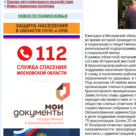
Оценка регулирующего воздействия
Инвестиционная политика
НОВОСТИ ПОДМОСКОВЬЯ
Ежегодно в Московской обла
во время которой проводятс
в социальную и общественную
региональной подпрограммы
к социальной жизни.
В рамках областной програм
составе Истринской местной 
В Красногорском районе раб
поддержка населения Красно
К слову, в поселениях райо
ограничения по здоровью, в
Под лозунгом «Я люблю жизн
организации слепых в рамка
Красногорского муниципальн
Заместитель главы админист
передал им приветствия от г
общество слепых отметило 9
торжественное собрание к эт
Организованная администра
в деле поддержки инвалидов
75 красногорцев. Более 25 
И.Тельбухов пожелал здоров
направленности, проходящих
контакты с администрацией 