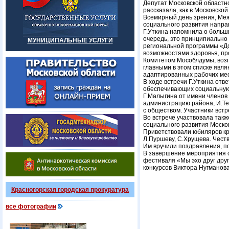
Депутат Московской областн
рассказала, как в Московск
Всемирный день зрения, Меж
социального развития направ
Г.Уткина напомнила о больш
очередь, это принципиально
МУНИЦИПАЛЬНЫЕ УСЛУГИ
региональной программы «До
возможностями здоровья, пр
Комитетом Мособлдумы, возг
главными в этом списке явля
адаптированных рабочих мес
В ходе встречи Г.Уткина отв
обеспечивающих социальную
Г.Малыгина от имени членов 
администрацию района, И.Те
с обществом. Участники вст
Во встрече участвовала так
социального развития Моско
Приветствовали юбиляров кра
Л.Пуршеву, С.Хрущева. Честв
Им вручили поздравления, п
В завершение мероприятия с
фестиваля «Мы эхо друг дру
конкурсов Виктора Нугманова
Красногорская городская прокуратура
все фотографии