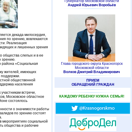
Губернатор Московской области
Андрей Юрьевич Воробьёв
ляется декада милосердия,
ния по зрению, вовлекаются
сти. Реализация
видящих и лишенных зрения
о общества слепых и в ее
о зрению.
го района «Социальная
Глава городского округа Красногорск
Московской области
жку жителей, имеющих
Волков Дмитрий Владимирович
 поддержки.
естной общественной
ПРИЕМ
оддержка населения
ОБРАЩЕНИЙ ГРАЖДАН
 участникам встречи,
КАЖДОМУ РЕБЕНКУ НУЖНА СЕМЬЯ!
хов, Московское областное
йоне состоялось
нности о значимости работы
нвалидов по зрению состоят
а.
 в мероприятиях социальной
ть общества и рабочие