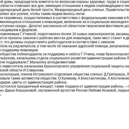
ой думы, председатель комитета по вопросам охраны здоровья, труда и соци
ой области отмечают все дни, имеющие отношение к людям слабовидящим и л
дународный день белой трости, Международный день слепых. Правительств
ляют все усилия, чтобы таким людям жилось легче.
их переменах, осуществляемых в соответствии с федеральными законами в М
 меняющееся отношение к инвалидам, включение их в социальную жизнедеят
ступная среда». Депутат рассказала об областном творческом фестивале д
оходившем в Дедовске.
лавляемым Г.Уткиной, подготовлено более 10 новых законопроектов, касаю
ются проекты законов о рабочих местах для инвалидов, таких мест станет в д
т, что должны осуществлять работодатели в соответствии с законом.
етила на ряд вопросов, в том числе об оказании адресной помощи, реорганиза
 поддержку инвалидов.
общества поблагодарила за поддержку и заботу Г.Уткину, главу Красногорског
льбухова, начальника отдела социального развития администрации района Л
речи поддержали Г.Малыгину аплодисментами.
же заместитель начальника Красногорского управления социальной защиты н
вской области И.Смирнова.
сногорцев, членов Истринского отделения общества слепых: Д.Григораша, Л.
овали также активистов общества: О.Куликову, А.Константинова, А.Костюченко
одарки, цветы от администрации района.
остоялся праздничный концерт, также подарок от администрации района, –
га» Дарьи Коршуновой, заслуженной артистки России Любови Исаевой, лаур
.