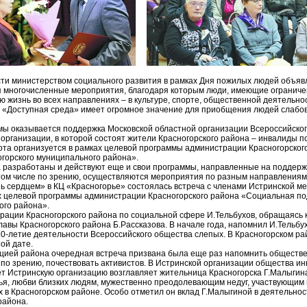
сти министерством социального развития в рамках Дня пожилых людей объяв
я многочисленные мероприятия, благодаря которым люди, имеющие ограниче
 жизнь во всех направлениях – в культуре, спорте, общественной деятельно
 «Доступная среда» имеет огромное значение для приобщения людей слабо
мы оказывается поддержка Московской областной организации Всероссийског
организации, в которой состоят жители Красногорского района – инвалиды п
ота организуется в рамках целевой программы администрации Красногорско
горского муниципального района».
на разработаны и действуют еще и свои программы, направленные на поддер
 том числе по зрению, осуществляются мероприятия по разным направлениям
ь сердцем» в КЦ «Красногорье» состоялась встреча с членами Истринской м
х целевой программы администрации Красногорского района «Социальная п
ого района».
рации Красногорского района по социальной сфере И.Тельбухов, обращаясь к
лавы Красногорского района Б.Рассказова. В начале года, напомнил И.Тельбу
0-летие деятельности Всероссийского общества слепых. В Красногорском ра
ой дате.
цией района очередная встреча призвана была еще раз напомнить обществе
 по зрению, почествовать активистов. В Истринской организации общества и
лет Истринскую организацию возглавляет жительница Красногорска Г.Малыгин
ья, любви близких людям, мужественно преодолевающим недуг, участвующим
 в Красногорском районе. Особо отметил он вклад Г.Малыгиной в деятельнос
района.