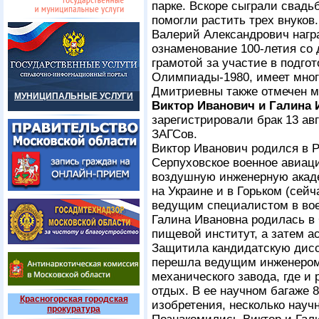
парке. Вскоре сыграли свадь
помогли растить трех внуков.
Валерий Александрович нагр
ознаменование 100-летия со 
грамотой за участие в подго
Олимпиады-1980, имеет мног
Дмитриевны также отмечен м
МУНИЦИПАЛЬНЫЕ УСЛУГИ
Виктор Иванович и Галина
зарегистрировали брак 13 авг
ЗАГСов.
Виктор Иванович родился в Р
Серпуховское военное авиац
воздушную инженерную акаде
на Украине и в Горьком (сей
ведущим специалистом в вое
Галина Ивановна родилась в
пищевой институт, а затем а
Защитила кандидатскую дисс
перешла ведущим инженером
механического завода, где и
отдых. В ее научном багаже 
Красногорская городская
изобретения, несколько науч
прокуратура