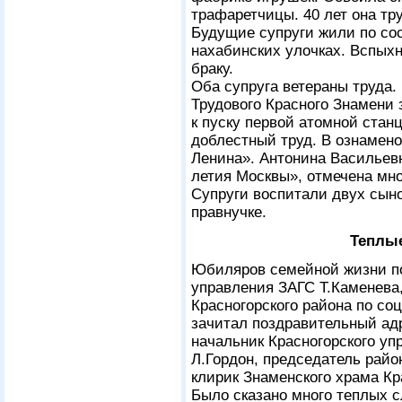
трафаретчицы. 40 лет она тр
Будущие супруги жили по сос
нахабинских улочках. Вспых
браку.
Оба супруга ветераны труда
Трудового Красного Знамени 
к пуску первой атомной ста
доблестный труд. В ознамено
Ленина». Антонина Васильев
летия Москвы», отмечена мн
Супруги воспитали двух сын
правнучке.
Теплые
Юбиляров семейной жизни по
управления ЗАГС Т.Каменева
Красногорского района по со
зачитал поздравительный адр
начальник Красногорского у
Л.Гордон, председатель райо
клирик Знаменского храма Кр
Было сказано много теплых с