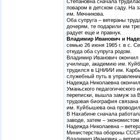
Степановна сначала трудилас
поваром в детском саду. На 
им. Мечникова.
Оба супруга – ветераны труд
дочерям, те подарили им тре
радует еще и правнук.
Владимир Иванович и Наде
семью 26 июня 1965 г. в с. 
откуда оба супруга родом.
Владимир Иванович окончил 
училище, академию им. Куйб
трудился в ЦНИИИ им. Карбы
служебный путь в управлени
Надежда Николаевна окончил
Уманьского педагогического и
переписки, вышла замуж за В
трудовая биография связана
им. Куйбышева она проводил
В Нахабине сначала работал
заводе, затем – экономистом
Надежда Николаевна – ветера
Министерства обороны СССР
Владимир Иванович – ветера