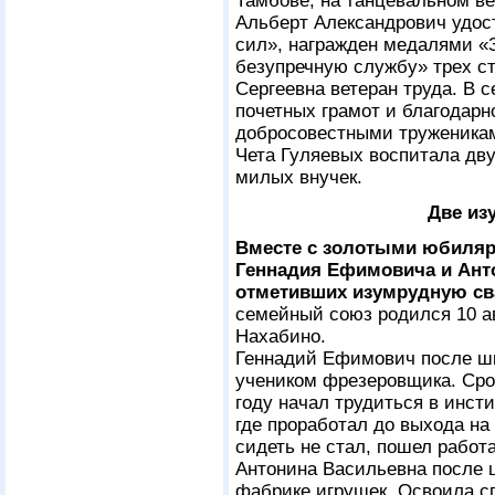
Тамбове, на танцевальном ве
Альберт Александрович удос
сил», награжден медалями «
безупречную службу» трех 
Сергеевна ветеран труда. В 
почетных грамот и благодарн
добросовестными труженика
Чета Гуляевых воспитала дву
милых внучек.
Две из
Вместе с золотыми юбиляр
Геннадия Ефимовича и Ант
отметивших изумрудную сва
семейный союз родился 10 ав
Нахабино.
Геннадий Ефимович после шк
учеником фрезеровщика. Сро
году начал трудиться в инст
где проработал до выхода на
сидеть не стал, пошел работ
Антонина Васильевна после 
фабрике игрушек. Освоила 