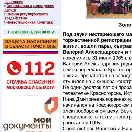
населения
Организации и учреждения
округа
Оценка регулирующего
воздействия
Инвестиционная политика
Золо
НОВОСТИ ПОДМОСКОВЬЯ
Под звуки нестареющего м
торжественной регистрации 
жизни, вошли пары, сыграв
Валерий Александрович и 
поженились 31 июля 1965 г. 
Валерий Александрович родил
семья переехала в Красногорс
армии, проработал на завод
отучился на инженера-констр
Не один десяток лет он про
телеателье Красногорска, Ис
Нина Дмитриевна коренная кр
начинался на Красногорском
электросборочном цеху. Без 
специальность техник-констр
работала в ЦКБ.
Свою любовь Валерий и Нина 