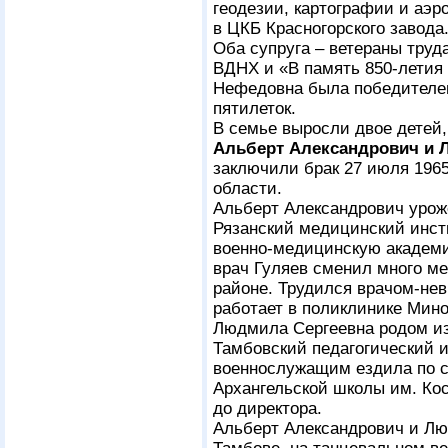
геодезии, картографии и аэр
в ЦКБ Красногорского завода
Оба супруга – ветераны тру
ВДНХ и «В память 850-летия
Нефедовна была победителем
пятилеток.
В семье выросли двое детей,
Альберт Александрович и 
заключили брак 27 июля 1965
области.
Альберт Александрович урож
Рязанский медицинский инсти
военно-медицинскую академи
врач Гуляев сменил много ме
районе. Трудился врачом-нев
работает в поликлинике Мин
Людмила Сергеевна родом из
Тамбовский педагогический и
военнослужащим ездила по с
Архангельской школы им. Кос
до директора.
Альберт Александрович и Лю