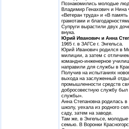
Познакомились молодые люди
Владимир Генахович и Нина
«Ветеран труда» и «В память
грамотами и благодарностям
Супруги вырастили двух доче
внука.
Юрий Иванович и Анна Сте
1965 г. в ЗАГСе г. Энгельса.
Юрий Иванович родился в Мо
милиции, а затем с отличие
командно-инженерное училищ
направили для службы в Крас
Получив на испытаниях новог
выхода на заслуженный отды
промышленности средств св
добросовестную службу был 
службы».
Анна Степановна родилась в
школу, уехала из родного сел
саду, затем на заводе.
Там же, в Энгельсе, молодые
семью. В Воронки Красногорс