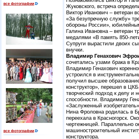
Познакомились Виктор и Гали
все фотографии
Жуковского, встреча определ
Виктор Иванович – ветеран 
«За безупречную службу» тре
обороны России», юбилейны
Галина Ивановна – ветеран т
медалями «В память 850-ле
Супруги вырастили двоих сын
внучки.
Владимир Генахович Эфрои
сочетались узами брака в Кра
Владимир Генахович коренной
устроился в инструментальн
получил высшее образование
конструктор», перешел в ЦКБ
творческий подход к делу и 
способности. Владимиру Ген
«Заслуженный изобретатель».
Нина Фроловна родилась в Бр
переехала в Красногорск. Ок
чертежницей. Параллельно о
машиностроительный институ
все фотографии
конструктора.