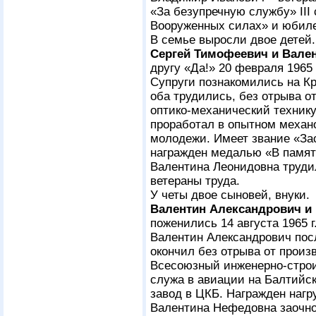
«За безупречную службу» III
Вооруженных силах» и юбил
В семье выросли двое детей.
Сергей Тимофеевич и Вале
другу «Да!» 20 февраля 1965 
Супруги познакомились на Кр
оба трудились, без отрыва о
оптико-механический техник
проработал в опытном механ
молодежи. Имеет звание «З
награжден медалью «В памят
Валентина Леонидовна труди
ветераны труда.
У четы двое сыновей, внуки.
Валентин Александрович и
поженились 14 августа 1965 г
Валентин Александрович пос
окончил без отрыва от произ
Всесоюзный инженерно-строи
служа в авиации на Балтийс
завод в ЦКБ. Награжден наг
Валентина Нефедовна заочно