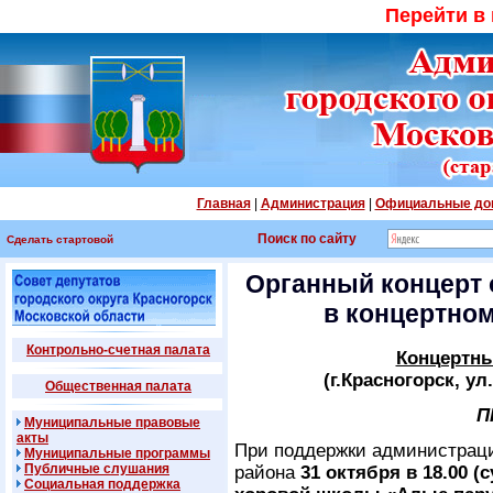
Перейти в
Главная
|
Администрация
|
Официальные до
Поиск по сайту
Сделать стартовой
Органный концерт 
в концертном
Контрольно-счетная палата
Концертны
(г.Красногорск, ул
Общественная палата
П
Муниципальные правовые
акты
При поддержки администраци
Муниципальные программы
Публичные слушания
района
31 октября в 18.00 (
Социальная поддержка