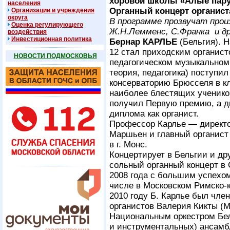
хоровой школы «Алые пару
населения
Органный концерт органис
Организации и учреждения
округа
В программе прозвучат прои
Оценка регулирующего
Ж.Н.Лемменс, С.Франка и др
воздействия
Инвестиционная политика
Бернар КАРЛЬЕ
(Бельгия). Н
12 стал приходским органист
НОВОСТИ ПОДМОСКОВЬЯ
педагогическом музыкальном 
теория, педагогика) поступи
консерваторию Брюсселя в кл
наиболее блестящих учеников
получил Первую премию, а д
диплома как органист.
Профессор Карлье — директо
Маршьен и главный органист
в г. Монс.
Концертирует в Бельгии и др
сольный органный концерт в
2008 года с большим успехом
числе в Московском Римско-
2010 году Б. Карлье был чле
органистов Валерия Кикты (Мо
Национальным оркестром Бел
и инструментальных) ансамбл