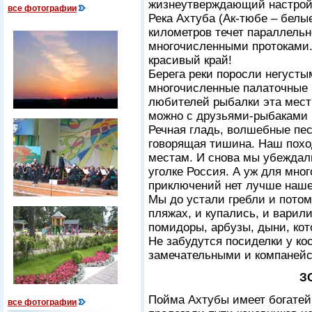
жизнеутверждающий настрой.
все фотографии
Река Ахтуба (Ак-тюбе – белы
километров течет параллельн
многочисленными протоками.
красивый край!
Берега реки поросли негусты
многочисленные палаточные г
любителей рыбалки эта мест
можно с друзьями-рыбаками 
Речная гладь, волшебные пе
говорящая тишина. Наш похо
местам. И снова мы убеждали
уголке Россия. А уж для мно
приключений нет лучше наше
Мы до устали гребли и пото
пляжах, и купались, и варил
помидоры, арбузы, дыни, ко
Не забудутся посиделки у ко
замечательными и компаней
З
Пойма Ахтубы имеет богате
все фотографии