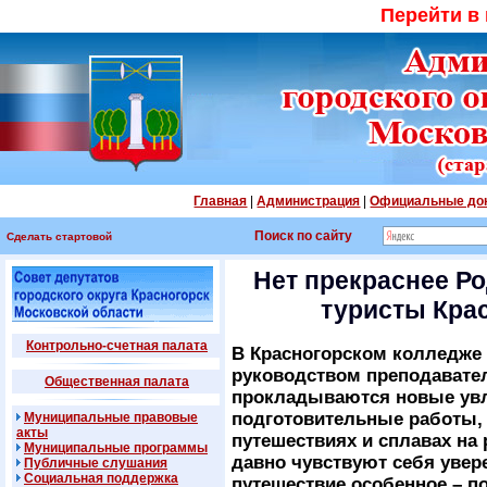
Перейти в
Главная
|
Администрация
|
Официальные до
Поиск по сайту
Сделать стартовой
Нет прекраснее Р
туристы Кра
Контрольно-счетная палата
В Красногорском колледже 
руководством преподавате
Общественная палата
прокладываются новые ув
подготовительные работы, 
Муниципальные правовые
акты
путешествиях и сплавах на
Муниципальные программы
давно чувствуют себя увере
Публичные слушания
Социальная поддержка
путешествие особенное – 