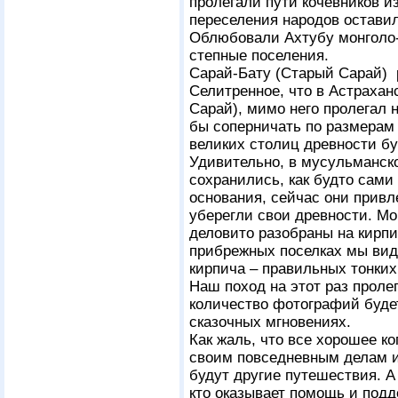
пролегали пути кочевников и
переселения народов оставил
Облюбовали Ахтубу монголо-
степные поселения.
Сарай-Бату (Старый Сарай) р
Селитренное, что в Астрахан
Сарай), мимо него пролегал 
бы соперничать по размерам
великих столиц древности бу
Удивительно, в мусульманск
сохранились, как будто сами
основания, сейчас они привл
уберегли свои древности. Мо
деловито разобраны на кирпи
прибрежных поселках мы виде
кирпича – правильных тонких
Наш поход на этот раз проле
количество фотографий буде
сказочных мгновениях.
Как жаль, что все хорошее ко
своим повседневным делам и
будут другие путешествия. А
кто оказывает помощь и под