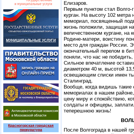
Елизаров.
Первым пунктом стал Волго-г
курган. На высоту 102 метра
мемориал, посвященный подви
жизнь положили, защищая на
величественном кургане, на 
Родине-матери, воистину пон
МУНИЦИПАЛЬНЫЕ УСЛУГИ
место для граждан России. Э
окончательный перелом в би
поняли, что нас не победить,
Сильное впечатление оставил
диаметром 40 м, высотой 13,5
освещающим списки имен тыс
Сталинград.
Вообще, когда видишь такие 
мемориалах в нашем районе,
цену миру и спокойствию, ко
солдаты и офицеры, заплат
теперешнюю жизнь!
ВОЛ
Красногорская городская
После Волгограда в нашей гр
прокуратура