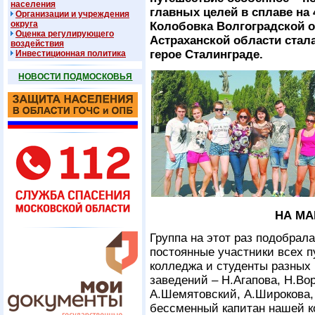
населения
главных целей в сплаве на 
Организации и учреждения
округа
Колобовка Волгоградской о
Оценка регулирующего
Астраханской области стала
воздействия
герое Сталинграде.
Инвестиционная политика
НОВОСТИ ПОДМОСКОВЬЯ
НА МА
Группа на этот раз подобрал
постоянные участники всех 
колледжа и студенты разных
заведений – Н.Агапова, Н.Вор
А.Шемятовский, А.Широкова,
бессменный капитан нашей 