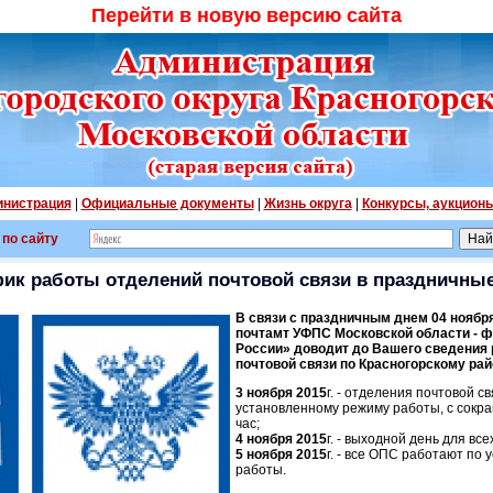
Перейти в новую версию сайта
нистрация
|
Официальные документы
|
Жизнь округа
|
Конкурсы, аукцион
 по сайту
ик работы отделений почтовой связи в праздничны
В связи с праздничным днем 04 ноября
почтамт УФПС Московской области - 
России» доводит до Вашего сведения
почтовой связи по Красногорскому ра
3 ноября 2015
г. - отделения почтовой с
установленному режиму работы, с сокра
час;
4 ноября 2015
г. - выходной день для вс
5 ноября 2015
г. - все ОПС работают по
работы.