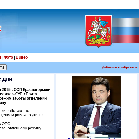
ы
|
Фото
|
Видео
Добавить в избранное
е дни
 2015г. ОСП Красногорский
филиал ФГУП «Почта
 режим заботы отделений
йону
вязи работают по
щением рабочего дня на 1
ех ОПС;
 установленному режиму