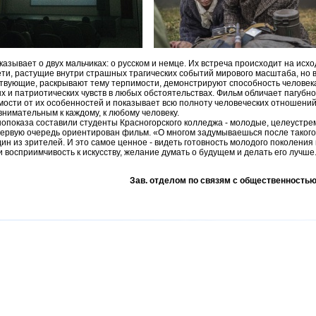
азывает о двух мальчиках: о русском и немце. Их встреча происходит на исх
ети, растущие внутри страшных трагических событий мирового масштаба, но в
вствующие, раскрывают тему терпимости, демонстрируют способность человек
х и патриотических чувств в любых обстоятельствах. Фильм обличает пагубн
ости от их особенностей и показывает всю полноту человеческих отношений,
внимательным к каждому, к любому человеку.
нопоказа составили студенты Красногорского колледжа - молодые, целеустр
в первую очередь ориентирован фильм. «О многом задумываешься после таког
один из зрителей. И это самое ценное - видеть готовность молодого поколени
и восприимчивость к искусству, желание думать о будущем и делать его лучше
Зав. отделом по связям с общественность