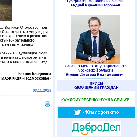
Губернатор Московской области
Андрей Юрьевич Воробьёв
оде Великой Отечественной
сё же открытые миру и друг
а к сохранению и развитию
ость избирательного
 когда не утрачена
емлённые и думающие люди,
о и начинаешь смотреть на
я к морально-нравственному
.
Глава городского округа Красногорск
Московской области
Ксения Кондакова
Волков Дмитрий Владимирович
ю МАУК ККДК «Подмосковье»
ПРИЕМ
ОБРАЩЕНИЙ ГРАЖДАН
03.11.2015
КАЖДОМУ РЕБЕНКУ НУЖНА СЕМЬЯ!