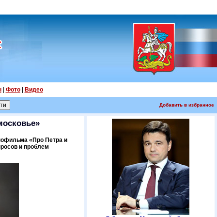
ы
|
Фото
|
Видео
Добавить в избранное
московье»
нофильма «Про Петра и
просов и проблем