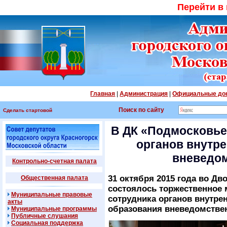
Перейти в
Главная
|
Администрация
|
Официальные до
Поиск по сайту
Сделать стартовой
В ДК «Подмосковье
органов внутре
вневедо
Контрольно-счетная палата
31 октября 2015 года во Д
Общественная палата
состоялось торжественное
Муниципальные правовые
сотрудника органов внутре
акты
образования вневедомстве
Муниципальные программы
Публичные слушания
Социальная поддержка