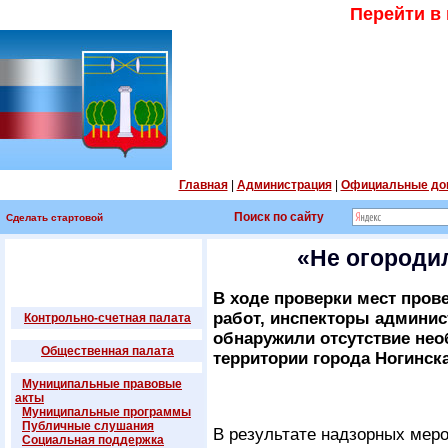
Перейти в
Главная
|
Администрация
|
Официальные до
Поиск по сайту
Сделать стартовой
«Не огороди
В ходе проверки мест пров
работ, инспекторы админис
Контрольно-счетная палата
обнаружили отсутствие нео
Общественная палата
территории города Ногинск
Муниципальные правовые
акты
Муниципальные программы
Публичные слушания
В результате надзорных мер
Социальная поддержка