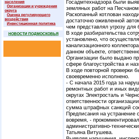
Госадмтехнадзора были выя
населения
Организации и учреждения
земляных работ на Песчаном 
округа
Раскопанный котлован находи
Оценка регулирующего
воздействия
достаточно оживленной авто
Инвестиционная политика
чем представлял угрозу для 
В ходе разбирательства сотр
НОВОСТИ ПОДМОСКОВЬЯ
установлено, что осуществл
канализационного коллектора
данном объекте, ответствен
Организации было выдано пр
сфере благоустройства и на
В ходе повторной проверки б
своевременно исполнено.
- С начала 2015 года за нар
ремонтных работ и иных видо
округах Электросталь и Черн
ответственности организации
сумма штрафных санкций сос
Предписания на устранение 
вовремя, - прокомментирова
административно-технически
Татьяна Витушева.
Выявляя нарушения, инспект