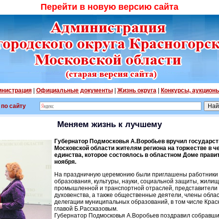
Перейти в новую версию сайта
нистрация
|
Официальные документы
|
Жизнь округа
|
Конкурсы, аукцион
 по сайту
Меняем жизнь к лучшему
Губернатор Подмосковья А.Воробьев вручил государс
Московской области жителям региона на торжестве в ч
единства, которое состоялось в областном Доме правит
ноября.
На праздничную церемонию были приглашены работники
образования, культуры, науки, социальной защиты, жилищ
промышленной и транспортной отраслей, представители 
духовенства, а также общественные деятели, члены облас
делегации муниципальных образований, в том числе Красн
главой Б.Рассказовым.
Губернатор Подмосковья А.Воробьев поздравил собравши