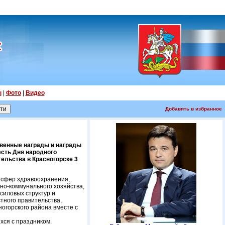
ы
|
Фото
|
Видео
Добавить в избранное
твенные награды и награды
есть Дня народного
ельства в Красногорске 3
 сфер здравоохранения,
но-коммунального хозяйства,
силовых структур и
тного правительства,
огорского района вместе с
хся с праздником.