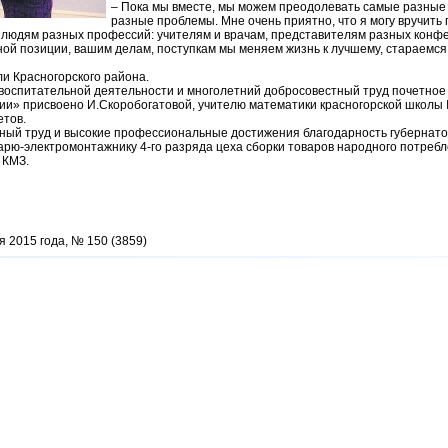
– Пока мы вместе, мы можем преодолевать самые разные
разные проблемы. Мне очень приятно, что я могу вручить
 людям разных профессий: учителям и врачам, представителям разных конфе
ной позиции, вашим делам, поступкам мы меняем жизнь к лучшему, стараемся
и Красногорского района.
й, воспитательной деятельности и многолетний добросовестный труд почетно
ии» присвоено И.Скоробогатовой, учителю математики красногорской школы
етов.
ный труд и высокие профессиональные достижения благодарность губернато
арю-электромонтажнику 4-го разряда цеха сборки товаров народного потребл
 КМЗ.
я 2015 года, № 150 (3859)