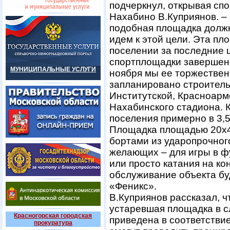
подчеркнул, открывая спо
Нахабино В.Куприянов. –
подобная площадка должн
идем к этой цели. Эта пл
поселении за последние 
спортплощадки завершено
МУНИЦИПАЛЬНЫЕ УСЛУГИ
ноября мы ее торжествен
запланировано строитель
Институтской, Красноарм
Нахабинского стадиона. 
поселения примерно в 3,5
Площадка площадью 20х40
бортами из ударопрочного
желающих – для игры в фу
или просто катания на ко
обслуживание объекта б
«Феникс».
В.Куприянов рассказал, 
устаревшая площадка в с
Красногорская городская
приведена в соответстви
прокуратура