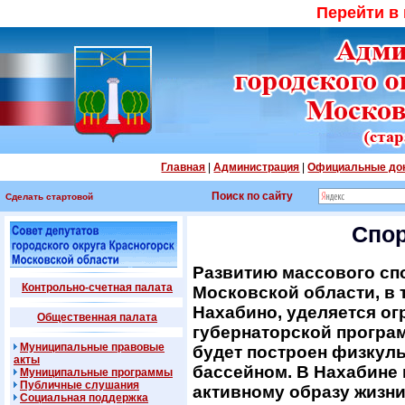
Перейти в
Главная
|
Администрация
|
Официальные до
Поиск по сайту
Сделать стартовой
Спор
Развитию массового сп
Контрольно-счетная палата
Московской области, в 
Нахабино, уделяется ог
Общественная палата
губернаторской програ
Муниципальные правовые
будет построен физкул
акты
бассейном. В Нахабине
Муниципальные программы
Публичные слушания
активному образу жизни
Социальная поддержка