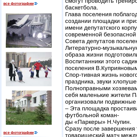
смогут проводить тренир
все фотографии
баскетбола.
Глава поселения поблаго
создании площадки и приз
имени депутатского корп
современной безопасной
Совета депутатов поселен
Литературно-музыкальную
образа жизни подготовил
Воспитанники этого садик
поселения В.Куприяновым
Спор-тивная жизнь новог
праздника, звуки хлопуше
Полноправными хозяевами
себя маленькие жители П
организовали подвижные 
– Эта площадка простаива
футбольной коман-
ды «Паркеры» Н.Чупин.
Сразу после завершения 
все фотографии
товарищеский матч между