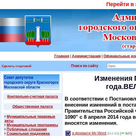
Перейти в
Главная
|
Администрация
|
Официальные до
Поиск по сайту
Сделать стартовой
Изменения 
года.В
Контрольно-счетная палата
В соответствии с Постановл
внесении изменений в пост
Общественная палата
Правительства Российской Ф
1090" с 8 апреля 2014 года
Муниципальные правовые
акты
вносятся изменения.
Муниципальные программы
Публичные слушания
в формате Ms Word
Социальная поддержка
[814 Kb]
[
947]