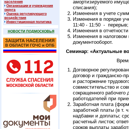
амортизируемого имуще
населения
Организации и учреждения
списания);
округа
Изменения в учете сумм
Оценка регулирующего
воздействия
Изменения в порядке уч
Инвестиционная политика
11:40 - 11:50 - перерыв;
Изменения в отчетности 
НОВОСТИ ПОДМОСКОВЬЯ
Изменения в налоговом 
документооборот.
Семинар: «Актуальные во
Врем
Договорное регулирован
договор и гражданско-п
и расторжение трудового
совместительство и со
сокращенного рабочего 
работодателей при прие
Заработная плата (форм
заработной платы (в т. 
надбавки и доплаты; сро
расчетный листок; отве
сроков выплаты зарабо